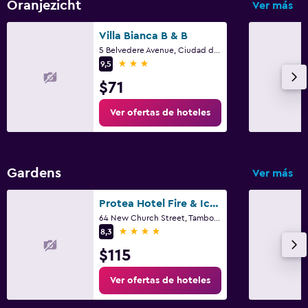
Oranjezicht
Ver más
Villa Bianca B & B
5 Belvedere Avenue, Ciudad del Cabo, Parte Occidental del Cabo
3 estrellas
9,5
$71
Ver ofertas de hoteles
Gardens
Ver más
Protea Hotel Fire & Ice! by Marriott Cape Town
64 New Church Street, Tamboerskoof, Ciudad del Cabo, Parte Occidental del Cabo
4 estrellas
8,3
$115
Ver ofertas de hoteles