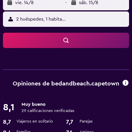
vie. 14/8
-
sáb. 15/8
2 huéspedes, 1 habitación
Opiniones de bedandbeach.capetown
Muy bueno
8,1
29 calificaciones verificadas
8,7
7,7
Viajeros en solitario
Parejas