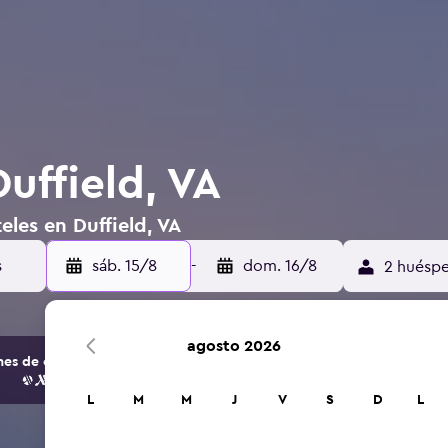
uffield, VA
eles en Duffield, VA
sáb. 15/8
-
dom. 16/8
2 huéspe
agosto 2026
s de opciones de hoteles y alojamientos.
L
M
M
J
V
S
D
L