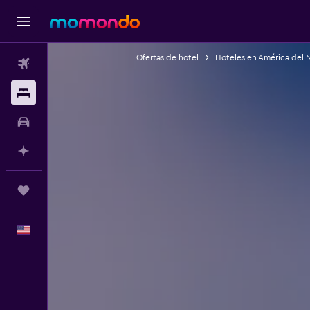
Ofertas de hotel
Hoteles en América del 
Vuelos
Alojamientos
Autos
Planifica con IA
Trips
Español