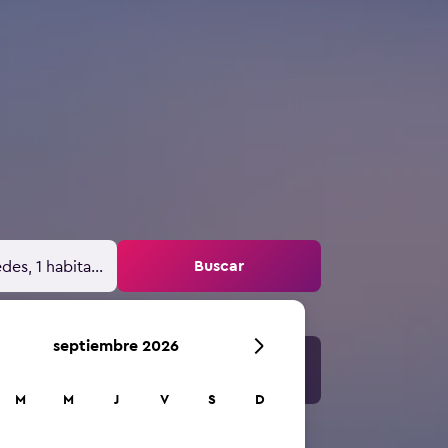
Buscar
des, 1 habitación
septiembre 2026
M
M
J
V
S
D