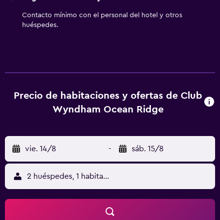
esparcimiento que se indican más abajo en las
instalaciones o cerca del alojamiento (es posible que se
Contacto mínimo con el personal del hotel y otros
aplique un recargo).
huéspedes.
Precio de habitaciones y ofertas de Club
Wyndham Ocean Ridge
vie. 14/8
-
sáb. 15/8
2 huéspedes, 1 habitación