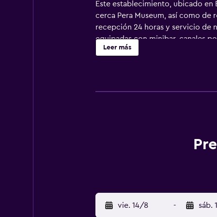
Este establecimiento, ubicado en E
cerca Pera Museum, así como de re
recepción 24 horas y servicio de n
equipadas con minibar, canales por
Leer más
propiedad ofrece un bar, donde los 
comodidad, también se ofrece serv
Pre
vie. 14/8
-
sáb. 