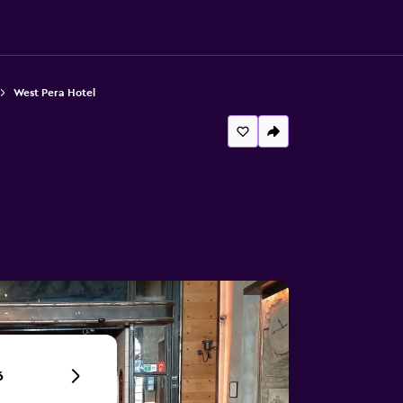
West Pera Hotel
6