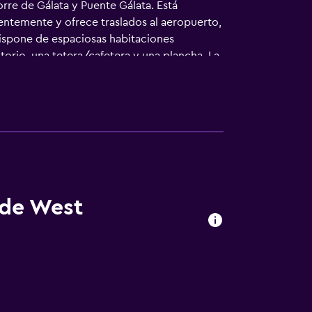
rre de Gálata y Puente Gálata. Está
ntemente y ofrece traslados al aeropuerto,
dispone de espaciosas habitaciones
torio, una tetera/cafetera y una plancha. La
n al aire libre, en la terraza. Para su
mo, queda al lado Mar de Mármara.
 de West