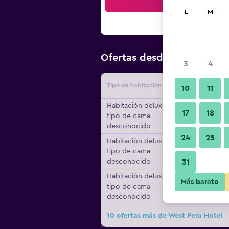
Bus
L
M
$51
Ofertas desde
/
Oferta más
3
4
Tipo de habitación
Proveedo
10
11
Habitación deluxe,
17
18
tipo de cama
desconocido
24
25
Habitación deluxe,
tipo de cama
desconocido
31
Habitación deluxe,
Más barato
tipo de cama
desconocido
10 ofertas más de West Pera Hotel