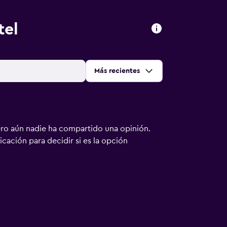
tel
Ordenar por
:
Más recientes
ero aún nadie ha compartido una opinión.
bicación para decidir si es la opción