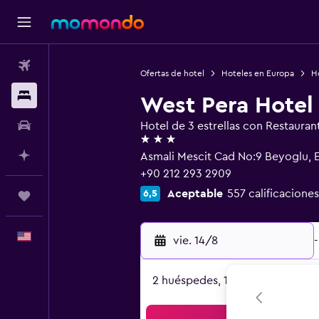
Vuelos
Ofertas de hotel
Hoteles en Europa
Ho
Alojamientos
West Pera Hotel
Autos
Hotel de 3 estrellas con Restauran
3 estrellas
Planifica con IA
Asmali Mescit Cad No:9 Beyoglu, 
+90 212 293 2909
Aceptable
557 calificaciones
6,5
Trips
Español
vie. 14/8
-
2 huéspedes, 1 habitación