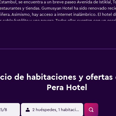
stambul, se encuentra a un breve paseo Avenida de Istiklal, To
staurantes y tiendas. Gumusyan Hotel ha sido renovado recie
iñera. Asimismo, hay acceso a internet inalámbrico. El hotel 
 cable/satélite y una nevera. Todas ellas cuentan con un escri
huéspedes pueden tomar una copa en el interior o si lo prefiere
icio de restauración. El hotel está Mezquita de Arap. Asimis
cio de habitaciones y ofertas
Pera Hotel
15/8
2 huéspedes, 1 habitación