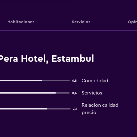
Habitaciones
Servicios
Opin
Pera Hotel, Estambul
Comodidad
6,8
Servicios
8,4
Relación calidad-
7,3
precio