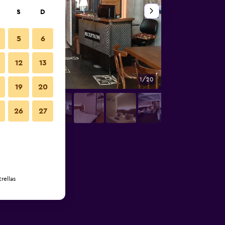
S
D
5
6
12
13
1/20
Sala de estar
19
20
26
27
rellas