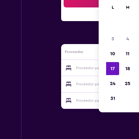
Bus
L
M
3
4
Proveedor
10
11
Proveedor para La Gran Baita
17
18
24
25
Proveedor para La Gran Baita
31
Proveedor para La Gran Baita