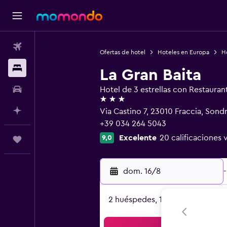
Vuelos
Ofertas de hotel
Hoteles en Europa
Ho
Alojamientos
La Gran Baita
Autos
Hotel de 3 estrellas con Restauran
3 estrellas
Planifica con IA
Via Castino 7, 23010 Fraccia, Sond
+39 034 264 5043
Excelente
20 calificaciones 
9,0
Trips
dom. 16/8
-
2 huéspedes, 1 habitación