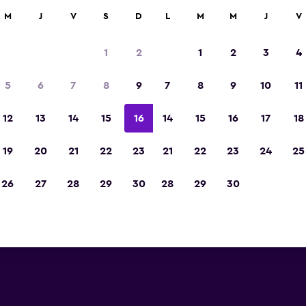
car
M
J
V
S
D
L
M
M
J
V
1
2
1
2
3
4
5
6
7
8
9
7
8
9
10
11
12
13
14
15
16
14
15
16
17
18
Ver precios
19
20
21
22
23
21
22
23
24
25
26
27
28
29
30
28
29
30
Ver precios
Ver precios