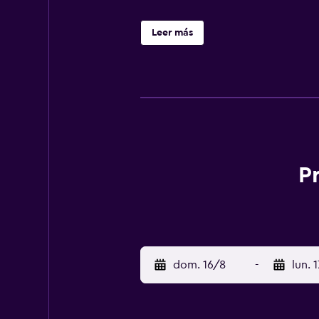
Leer más
P
dom. 16/8
-
lun. 