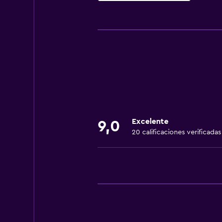
Servicios básicos
Wifi gratis
Wifi disponible en todas las instal
Internet
Ropa de cama
Toallas
Artículos de aseo gratis
Excelente
9,0
Calefacción
20 calificaciones verificadas
Aire libre
Terraza
Terraza/patio
Jardín