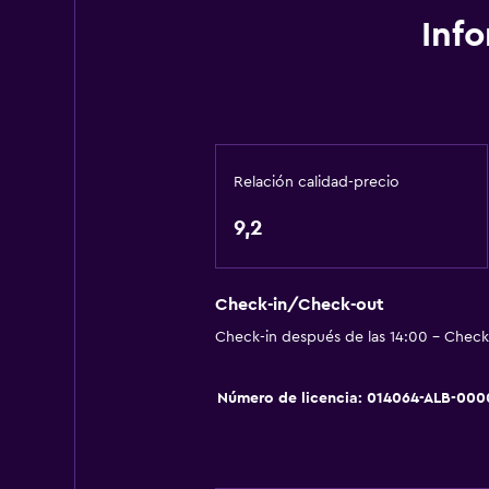
Accesibilidad y adecuación
Inf
Para no fumadores
Mascotas permitidas bajo consulta
General
Habitaciones familiares
Relación calidad-precio
Vista a la montaña
9,2
Sistema de entretenimiento
Check-in/Check-out
TV de pantalla plana
Check-in después de las 14:00 - Check-
Zona de trabajo
Número de licencia: 014064-ALB-000
Escritorio