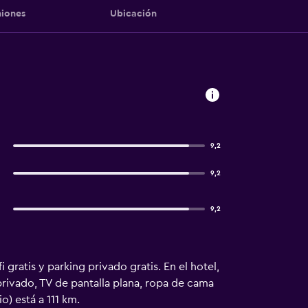
iones
Ubicación
9,2
9,2
9,2
 gratis y parking privado gratis. En el hotel,
privado, TV de pantalla plana, ropa de cama
o) está a 111 km.