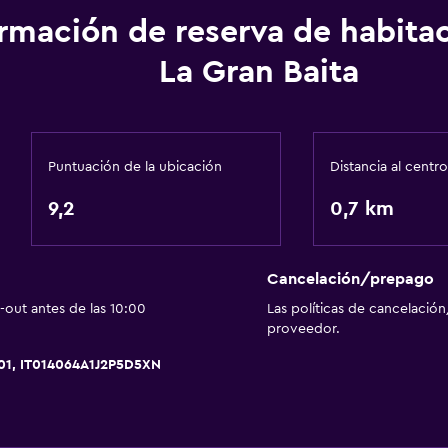
Comedor
ormación de reserva de habita
Restaurante
La Gran Baita
 (pueden aplicar cargos extra)
Bar/lounge
Servicios y facilidades
Servicio de despertador
Puntuación de la ubicación
Distancia al centro
Caja fuerte
9,2
0,7 km
Habitación
Cancelación/prepago
Armario o clóset
out antes de las 10:00
Las políticas de cancelación
proveedor.
Salud y seguridad
01, IT014064A1J2P5D5XN
Botiquín de primeros aux