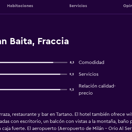
Habitaciones
Servicios
Opin
n Baita, Fraccia
Comodidad
8,3
Servicios
9,2
Relación calidad-
9,2
precio
raza, restaurante y bar en Tartano. El hotel también ofrece wifi
adas con escritorio, un balcón con vistas a la montaña, baño 
n caja fuerte. El aeropuerto (Aeropuerto de Milán - Orio Al Seri