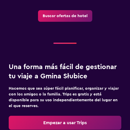
General
Habitaciones familiares
Buscar ofertas de hotel
Vista al jardín
Posibilidad de habitaciones conectadas
Espacio de almacenamiento
Zona de estar
Pantuflas
Una forma más fácil de gestionar
Sofá
tu viaje a Gmina Słubice
Teléfono
Hacemos que sea súper fácil planificar, organizar y viajar
Alfombrado
con los amigos o la familia. Trips es gratis y está
disponible para su uso independientemente del lugar en
Piscina y spa
el que reserves.
Piscina climatizada
Empezar a usar Trips
Spa