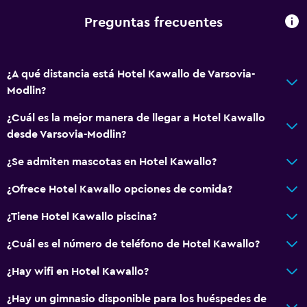
Tetera/cafetera
Preguntas frecuentes
Nevera
Máquina expendedora (bebidas)
¿A qué distancia está Hotel Kawallo de Varsovia-
Mesa de comedor
Modlin?
Servicios básicos
¿Cuál es la mejor manera de llegar a Hotel Kawallo
desde Varsovia-Modlin?
Wifi disponible en todas las instalaciones
Internet
¿Se admiten mascotas en Hotel Kawallo?
Extinguidor
¿Ofrece Hotel Kawallo opciones de comida?
Artículos de aseo gratis
¿Tiene Hotel Kawallo piscina?
Alarma de humo
¿Cuál es el número de teléfono de Hotel Kawallo?
Calefacción
Aire acondicionado
¿Hay wifi en Hotel Kawallo?
Wifi gratis
¿Hay un gimnasio disponible para los huéspedes de