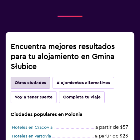
Traslado al aeropuerto (con cargos)
Estacionamiento gratuito
Estacionamiento privado
Servicio de traslado (cargo adicional)
Encuentra mejores resultados
Sistema de entretenimiento
para tu alojamiento en Gmina
TV de pantalla plana
Słubice
TV por cable o vía satélite
Radio
Otras ciudades
Alojamientos alternativos
TV
Voy a tener suerte
Completa tu viaje
Salud y seguridad
Ciudades populares en Polonia
Limpieza diaria
Cámaras CCTV en zonas comunes
a partir de $57
Hoteles en Cracovia
Cámaras CCTV en el exterior
a partir de $23
Hoteles en Varsovia