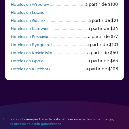
a partir de $100
Hoteles en Wrocław
Caja fuerte
Hoteles en Leszno
a partir de $21
Hoteles en Gdansk
Lavandería
a partir de $34
Hoteles en Katowice
Lavandería
a partir de $77
Hoteles en Posnania
Servicio de planchado
a partir de $101
Hoteles en Bydgoszcz
a partir de $60
Hoteles en Kościelisko
Zona de trabajo
a partir de $63
Hoteles en Opole
Fax/fotocopiadora
a partir de $108
Hoteles en Kluczbork
Escritorio
a partir de $38
Hoteles en Jarocin
Gimnasio
Gimnasio
momondo siempre trata de obtener precios exactos, sin embargo,
*
los precios no están garantizados
.