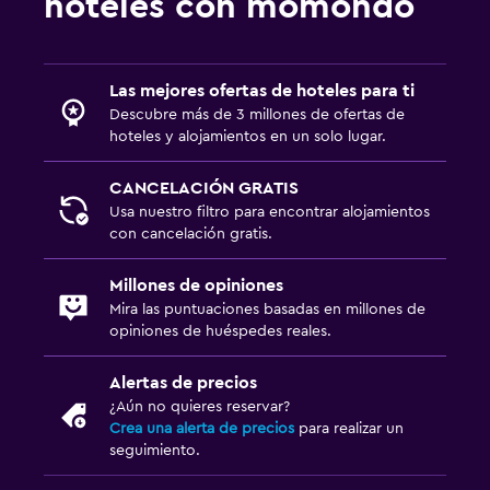
hoteles con momondo
Caja fuerte
Botella de agua
Las mejores ofertas de hoteles para ti
Ideal para familias
Descubre más de 3 millones de ofertas de
Cuidado de niños o guardería
hoteles y alojamientos en un solo lugar.
Cuna/cama nido disponibles
CANCELACIÓN GRATIS
Piscina (para niños)
Usa nuestro filtro para encontrar alojamientos
con cancelación gratis.
Comidas para niños
Zona cubierta de juegos
Millones de opiniones
Club infantil
Mira las puntuaciones basadas en millones de
opiniones de huéspedes reales.
Equipo infantil para zona de juegos al aire libre
Cubierta para piscina
Alertas de precios
¿Aún no quieres reservar?
Parque infantil
Crea una alerta de precios
para realizar un
Juguetes para piscina
seguimiento.