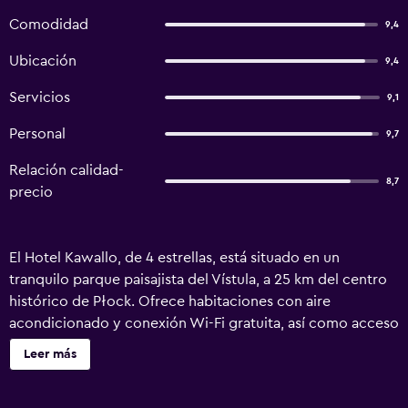
Comodidad
9,4
Ubicación
9,4
Servicios
9,1
Personal
9,7
Relación calidad-
8,7
precio
El Hotel Kawallo, de 4 estrellas, está situado en un
tranquilo parque paisajista del Vístula, a 25 km del centro
histórico de Płock. Ofrece habitaciones con aire
acondicionado y conexión Wi-Fi gratuita, así como acceso
gratuito a una bañera de hidromasaje y una sauna seca. Las
Leer más
habitaciones del Kawallo son amplias y presentan una
decoración elegante en tonos arena. TV de pantalla plana