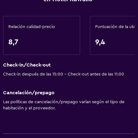
Estacionamiento accesible
Tina de baño adaptada
Relación calidad-precio
Puntuación de la ubi
Inodoro con barras de apoyo
Plantas superiores accesibles por ascensor
8,7
9,4
Comedor
Copas
Check-in/Check-out
Tetera eléctrica
Check-in después de las 15:00 - Check-out antes de las 11:00
Almuerzos para llevar
Cancelación/prepago
Menús para dietas especiales (bajo petición)
Las políticas de cancelación/prepago varían según el tipo de
Restaurante
habitación y el proveedor.
Bar/lounge
Bar de tapas
Desayuno en la habitación