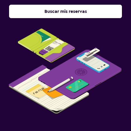
Bañera de hidromasaje
Buscar mis reservas
Piscina (cubierta)
Piscina con vista
Vapor
Masajes
Sauna
Baño
Inodoro con cisterna alta
Secador de pelo
Baño privado
Inodoro adaptado
Ducha
Baño pequeño adicional