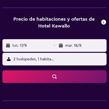
vía satélite y baño moderno con secador de pelo. El
precio de la estancia incluye un desayuno buffet
abundante o servido (dependiendo de la ocupación del
hotel). El restaurante Szyszka sirve cocina tradicional
Precio de habitaciones y ofertas de
polaca e italiana. La recepción del Hotel Kawallo está
Hotel Kawallo
abierta las 24 horas y ofrece servicios de traslado y de
alquiler de bicicletas. Los huéspedes pueden disfrutar de
una noche en la discoteca o jugar al voley playa o al
lun. 17/8
-
mar. 18/8
baloncesto.
2 huéspedes, 1 habitación