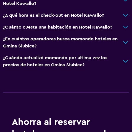
Ropa de cama
Hotel Kawallo?
Toallas
¿A qué hora es el check-out en Hotel Kawallo?
Toallas/ropa de cama (cargo adicional)
¿Cuánto cuesta una habitación en Hotel Kawallo?
Papeleras
¿En cuántos operadores busca momondo hoteles en
Gmina Słubice?
Servicios y facilidades
Centro de negocios
¿Cuándo actualizó momondo por última vez los
precios de hoteles en Gmina Słubice?
Servicio de despertador
Baño turco
Instalaciones para reuniones
Servicio de habitaciones
Check-out exprés
Check-in/check-out privado
Ahorra al reservar
Recepción 24 horas