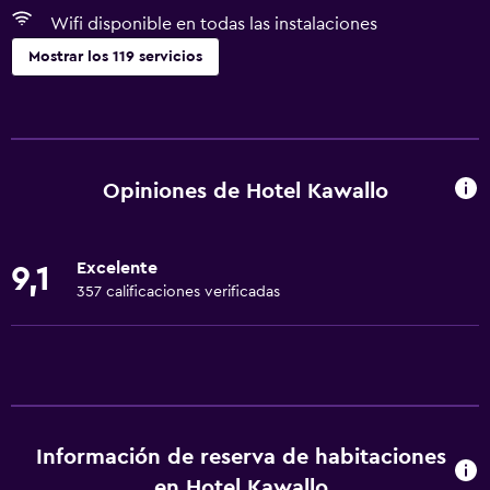
Wifi disponible en todas las instalaciones
Mostrar los 119 servicios
Accesibilidad y adecuación
Unidad ubicada en la planta baja
Unidad accesible para personas en silla de ruedas
Opiniones de Hotel Kawallo
Para no fumadores
Lavabo bajo
Excelente
9,1
Fregadero bajo
357 calificaciones verificadas
Almohada sin plumas
Áreas designadas para fumadores
Mascotas permitidas bajo consulta (pueden aplicar cargos
extra)
Accesibilidad
Información de reserva de habitaciones
Ascensor
en Hotel Kawallo