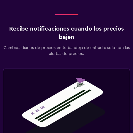
Aseo
Papel higiénico
Actividades
Recibe notificaciones cuando los precios
Bicicletas
bajen
Juegos de mesa/rompecabezas
Cambios diarios de precios en tu bandeja de entrada: solo con las
alertas de precios.
Ciclismo
Entretenimiento nocturno
Ping pong
Mesa de billar
Sala de fiestas
Senderismo
Aire libre
Chimenea exterior