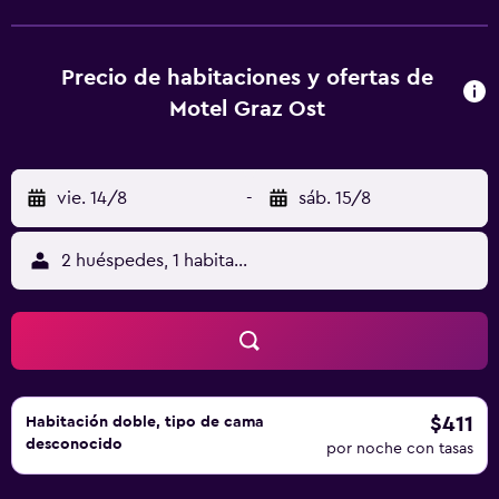
privado, secador de pelo y ropa de cama. Torre del reloj
de Graz está a 7 km del alojamiento, y Ayuntamiento de
Graz está a 7,2 km. El aeropuerto (Aeropuerto de Graz)
Precio de habitaciones y ofertas de
está a 8 km.
Motel Graz Ost
vie. 14/8
-
sáb. 15/8
2 huéspedes, 1 habitación
$411
Habitación doble, tipo de cama
desconocido
por noche con tasas