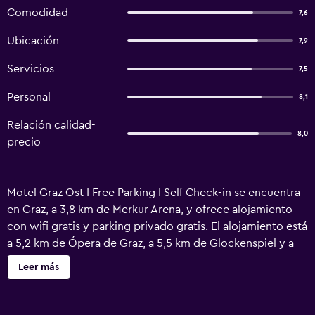
Comodidad
7,6
Ubicación
7,9
Servicios
7,5
Personal
8,1
Relación calidad-
8,0
precio
Motel Graz Ost I Free Parking I Self Check-in se encuentra
en Graz, a 3,8 km de Merkur Arena, y ofrece alojamiento
con wifi gratis y parking privado gratis. El alojamiento está
a 5,2 km de Ópera de Graz, a 5,5 km de Glockenspiel y a
5,5 km de Catedral y Mausoleo. Landeszeughaus está a 5,6
Leer más
km del motel y Casino Graz, a 6,4 km. Las unidades de este
alojamiento están equipadas con TV de pantalla plana con
canales vía satélite. Las habitaciones incluyen baño