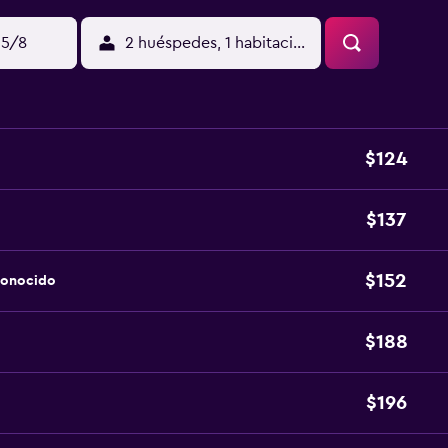
15/8
2 huéspedes, 1 habitación
$124
$137
$152
conocido
$188
$196