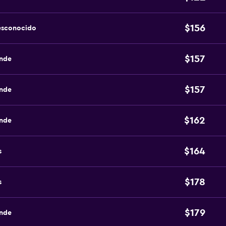
$156
esconocido
$157
ande
$157
ande
$162
ande
$164
s
$178
s
$179
ande