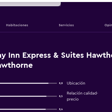
Habitaciones
Servicios
Opin
ay Inn Express & Suites Hawth
awthorne
Ubicación
8,8
Relación calidad-
8,5
precio
8,4