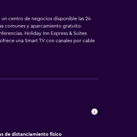
y un centro de negocios disponible las 24
onas comunes y aparcamiento gratuito.
ferencias. Holiday Inn Express & Suites
 ofrece una Smart TV con canales por cable
gratuitos. Este hotel en Hawthorne ofrece
o y esparcimiento en este hotel incluyen una
sio de niños menores de 18 años sin la
es de 18 años.
as de distanciamiento físico