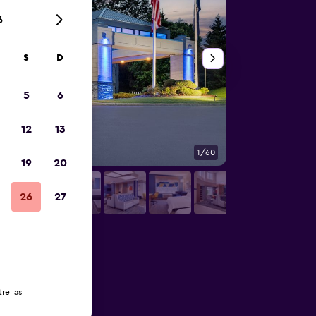
6
S
D
5
6
12
13
1/60
Habitación
19
20
26
27
rellas