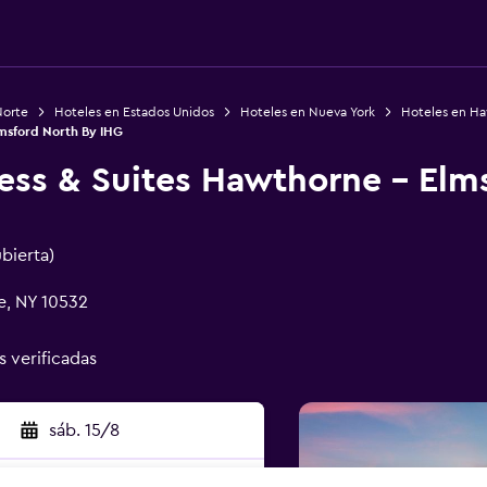
Norte
Hoteles en Estados Unidos
Hoteles en Nueva York
Hoteles en H
lmsford North By IHG
ess & Suites Hawthorne - Elm
ubierta)
e, NY 10532
s verificadas
sáb. 15/8