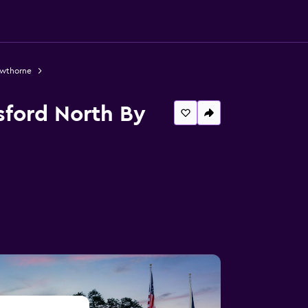
awthorne
sford North By