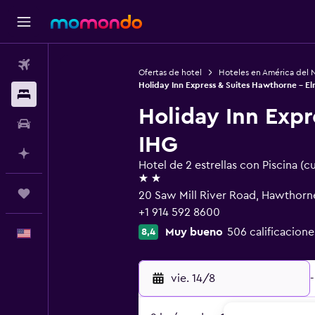
Vuelos
Ofertas de hotel
Hoteles en América del 
Holiday Inn Express & Suites Hawthorne - E
Alojamientos
Holiday Inn Expr
Autos
IHG
Planifica con IA
Hotel de 2 estrellas con Piscina (c
2 estrellas
Trips
20 Saw Mill River Road, Hawthorn
+1 914 592 8600
Muy bueno
506 calificacione
8,4
Español
vie. 14/8
-