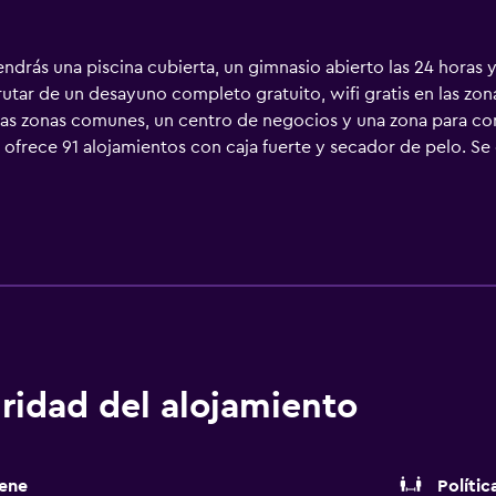
ndrás una piscina cubierta, un gimnasio abierto las 24 horas 
frutar de un desayuno completo gratuito, wifi gratis en las z
las zonas comunes, un centro de negocios y una zona para con
frece 91 alojamientos con caja fuerte y secador de pelo. Se
quipados con bañera o ducha y artículos de higiene personal 
frece servicio de limpieza todos los días. Los servicios de oci
 las 24 horas. No se permite la entrada a la piscina y al gimna
rmite la entrada a la piscina y al gimnasio a huéspedes menor
ridad del alojamiento
ene
Polític