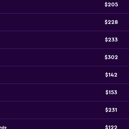
$205
$228
$233
$302
$142
$153
$231
$122
ande