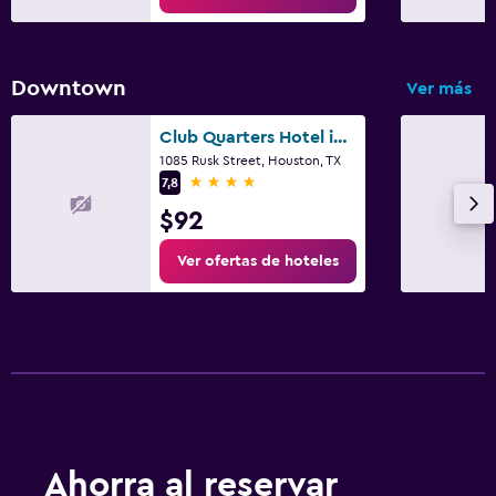
Downtown
Ver más
Club Quarters Hotel in Houston
1085 Rusk Street, Houston, TX
4 estrellas
7,8
$92
Ver ofertas de hoteles
Ahorra al reservar