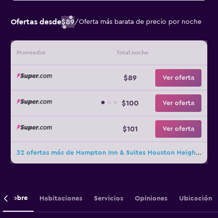
Ofertas desde
$89
/
Oferta más barata de precio por noche
Proveedor
Total noche
$89
Ver oferta
$100
Ver oferta
$101
Ver oferta
32 ofertas más de Hampton Inn & Suites Houston Heights I-10
Sobre
Habitaciones
Servicios
Opiniones
Ubicación