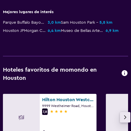
Mejores lugares de interés
Actividades
Parque Buffalo Bayou
3,0 km
Sam Houston Park
5,8 km
Juegos de mesa/rompecabezas
Houston JPMorgan Chase Tower
6,4 km
Museo de Bellas Artes de Houston
6,9 km
Golf
Estacionamiento y transporte
Estacionamiento gratuito
Hoteles favoritos de momondo en
Aire libre
Houston
Terraza/patio
Hilton Houston Westchase
Ideal para familias
9999 Westheimer Road, Houston, TX
Cuna/cama nido disponibles
4 estrellas
7,8
Gimnasio