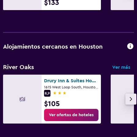
$133
Gimnasio
Piscina
Piscina (cubierta)
Alojamientos cercanos en Houston
River Oaks
Ver más
Drury Inn & Suites Houston Near the Galleria
1615 West Loop South, Houston, TX
3 estrellas
8,9
$105
Ver ofertas de hoteles