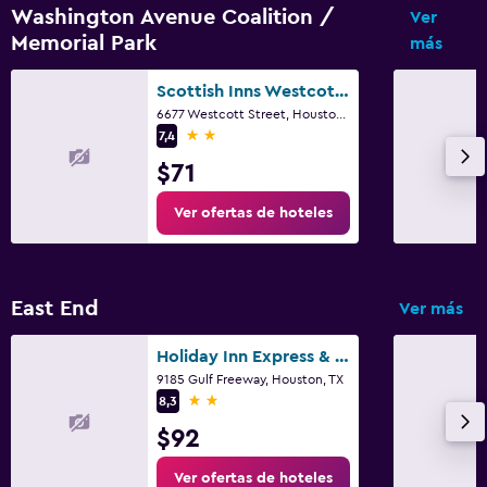
Washington Avenue Coalition /
Ver
Memorial Park
más
Scottish Inns Westcott Street
6677 Westcott Street, Houston, TX
2 estrellas
7,4
$71
Ver ofertas de hoteles
East End
Ver más
Holiday Inn Express & Suites Houston - Hobby Airport Area By IHG
9185 Gulf Freeway, Houston, TX
2 estrellas
8,3
$92
Ver ofertas de hoteles