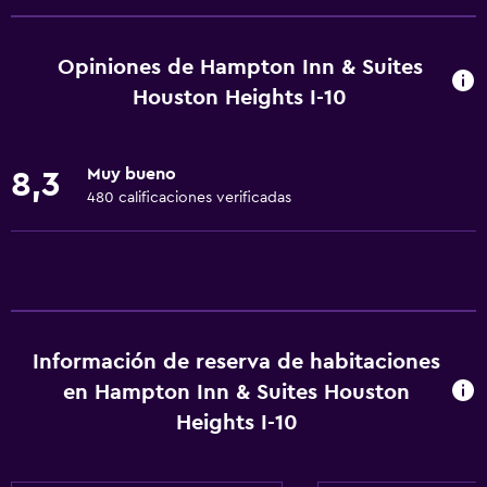
Wifi gratis
Wifi disponible en todas las instalaciones
Opiniones de Hampton Inn & Suites
Internet
Houston Heights I-10
Extinguidor
Artículos de aseo gratis
Muy bueno
8,3
Alarma de humo
480 calificaciones verificadas
Calefacción
Aire acondicionado
General
Habitaciones familiares
Información de reserva de habitaciones
en Hampton Inn & Suites Houston
Zona de estar
Heights I-10
Posibilidad de habitaciones conectadas
Sofá