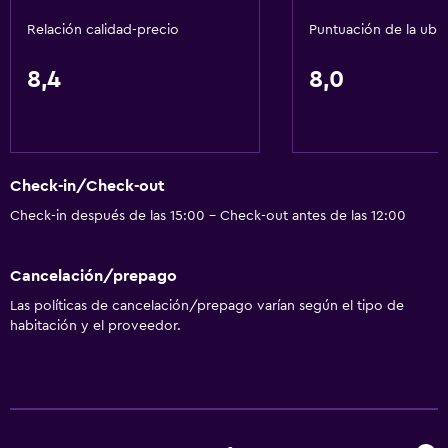
Habitaciones insonorizadas
Relación calidad-precio
Puntuación de la ubi
Teléfono
Espacio de almacenamiento
8,4
8,0
Accesibilidad y adecuación
Mascotas permitidas bajo consulta (pueden aplicar cargos
extra)
Check-in/Check-out
Check-in después de las 15:00 - Check-out antes de las 12:00
Accesibilidad
Ascensor
Cancelación/prepago
Estacionamiento accesible
Las políticas de cancelación/prepago varían según el tipo de
Para no fumadores
habitación y el proveedor.
Áreas designadas para fumadores
Comedor
Microondas