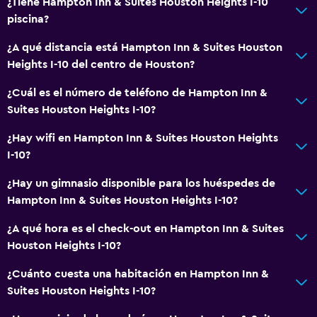
Baño
¿Tiene Hampton Inn & Suites Houston Heights I-10
piscina?
Ducha
Tina de baño
¿A qué distancia está Hampton Inn & Suites Houston
Heights I-10 del centro de Houston?
Secador de pelo
Aseo
¿Cuál es el número de teléfono de Hampton Inn &
Suites Houston Heights I-10?
Baño privado
¿Hay wifi en Hampton Inn & Suites Houston Heights
Salud y seguridad
I-10?
Limpieza diaria
¿Hay un gimnasio disponible para los huéspedes de
Botiquín de primeros auxilios
Hampton Inn & Suites Houston Heights I-10?
Cámaras CCTV en zonas comunes
¿A qué hora es el check-out en Hampton Inn & Suites
Caja fuerte
Houston Heights I-10?
¿Cuánto cuesta una habitación en Hampton Inn &
Sistema de entretenimiento
Suites Houston Heights I-10?
Radio