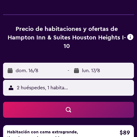
de diseño, artículos de higiene personal gratuitos y
secador de pelo. Los huéspedes pueden navegar por la
web gracias a nuestro acceso a Internet gratis (por cable y
wifi). Los servicios para las personas de negocios incluyen
Precio de habitaciones y ofertas de
teléfono con llamadas locales gratuitas (pueden existir
Hampton Inn & Suites Houston Heights I-
restricciones). Las habitaciones también incluyen tabla de
10
planchar con plancha y cortinas opacas. Es posible
solicitar cambio de toallas y cambio de sábanas. Se ofrece
servicio de limpieza todos los días. Los servicios de ocio y
dom. 16/8
-
lun. 17/8
esparcimiento en este hotel incluyen una piscina cubierta
y gimnasio abierto las 24 horas. No se permite la entrada a
la piscina y al gimnasio de niños menores de 18 años sin la
2 huéspedes, 1 habitación
supervisión de un adulto.
$89
Habitación con cama extragrande,