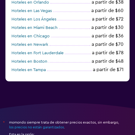
a partir de $38
Hoteles en Orlando
a partir de $60
Hoteles en Las Vegas
a partir de $72
Hoteles en Los Ángeles
a partir de $30
Hoteles en Miami Beach
a partir de $36
Hoteles en Chicago
a partir de $70
Hoteles en Newark
a partir de $78
Hoteles en Fort Lauderdale
a partir de $48
Hoteles en Boston
a partir de $71
Hoteles en Tampa
a partir de $111
Hoteles en Honolulu
momondo siempre trata de obtener precios exactos, sin embargo,
*
los precios no están garantizados
.
Esta es la razón: