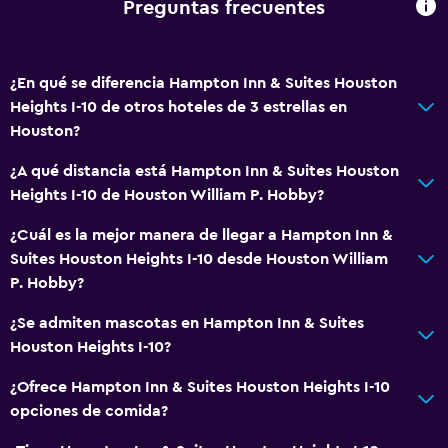
Preguntas frecuentes
Bar de tapas
Restaurante
Tetera/cafetera
¿En qué se diferencia Hampton Inn & Suites Houston
Heights I-10 de otros hoteles de 3 estrellas en
Nevera
Houston?
Cafetera
¿A qué distancia está Hampton Inn & Suites Houston
Heights I-10 de Houston William P. Hobby?
Servicios y facilidades
Centro de negocios
¿Cuál es la mejor manera de llegar a Hampton Inn &
Suites Houston Heights I-10 desde Houston William
Caja fuerte
P. Hobby?
Instalaciones para reuniones
¿Se admiten mascotas en Hampton Inn & Suites
Minimercado en las instalaciones
Houston Heights I-10?
Check-out exprés
¿Ofrece Hampton Inn & Suites Houston Heights I-10
Recepción 24 horas
opciones de comida?