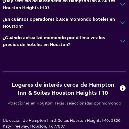
¿Hay servicio de lavandería en Hampton Inn & Suites
TV de pantalla plana
Houston Heights I-10?
TV
¿En cuántos operadores busca momondo hoteles en
Houston?
Lavandería
¿Cuándo actualizó momondo por última vez los
Lavandería
precios de hoteles en Houston?
Servicios de lavandería/tintorería
Plancha y tabla de planchar
Habitación
Despertador
Lugares de interés cerca de Hampton
Inn & Suites Houston Heights I-10
Sofá cama
Atracciones en Houston, Texas, seleccionadas por momondo
Zona de trabajo
Fax/fotocopiadora
Ubicación de Hampton Inn & Suites Houston Heights I-10: 5820
Katy Freeway, Houston, TX 77007
Escritorio