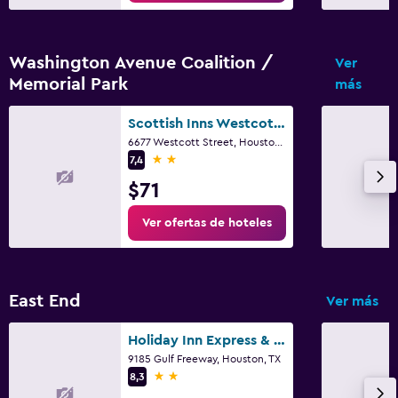
Washington Avenue Coalition /
Ver
Memorial Park
más
Scottish Inns Westcott Street
6677 Westcott Street, Houston, TX
2 estrellas
7,4
$71
Ver ofertas de hoteles
East End
Ver más
Holiday Inn Express & Suites Houston - Hobby Airport Area By IHG
9185 Gulf Freeway, Houston, TX
2 estrellas
8,3