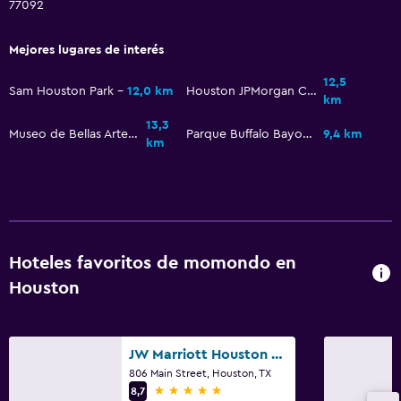
77092
Mejores lugares de interés
12,5
Sam Houston Park
12,0 km
Houston JPMorgan Chase Tower
km
13,3
Museo de Bellas Artes de Houston
Parque Buffalo Bayou
9,4 km
km
Hoteles favoritos de momondo en
Houston
JW Marriott Houston Downtown
806 Main Street, Houston, TX
5 estrellas
8,7