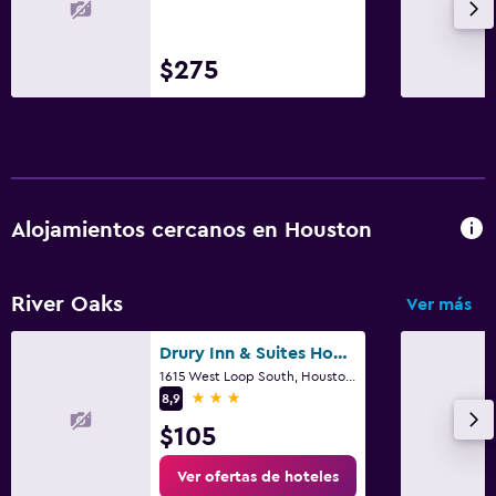
$275
Alojamientos cercanos en Houston
River Oaks
Ver más
Drury Inn & Suites Houston Near the Galleria
1615 West Loop South, Houston, TX
3 estrellas
8,9
$105
Ver ofertas de hoteles