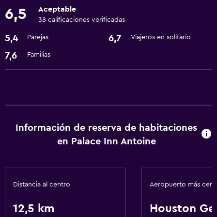
Artículos de aseo gratis
Aceptable
6,5
38 calificaciones verificadas
Comedor
5,4
6,7
Parejas
Viajeros en solitario
Microondas
7,6
Familias
Nevera
Servicios y facilidades
Servicio de habitaciones
Recepción 24 horas
Información de reserva de habitaciones
en Palace Inn Antoine
Baño
Secador de pelo
Distancia al centro
Aeropuerto más cer
Actividades
Zoológico
12,5 km
Houston Ge