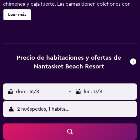
chimenea y caja fuerte. Las camas tienen colchones con
una capa de acolchado adicional y están vestidas con
Leer más
ropa de cama de alta calidad. Se ofrece televisión por
cable. Los huéspedes pueden utilizar los siguientes
servicios disponibles en las habitaciones: frigorífico,
microondas y cafetera y tetera. Las habitaciones disponen
de baño parcialmente abierto. Los baños están equipados
con ducha, artículos de higiene personal gratuitos y
Precio de habitaciones y ofertas de
secador de pelo. Este hotel en Hull ofrece acceso a
Nantasket Beach Resort
Internet wifi gratis. Los servicios para las personas de
negocios incluyen escritorio y teléfono. Las habitaciones
también incluyen tabla de planchar con plancha y cortinas
dom. 16/8
-
lun. 17/8
opacas. Se ofrece servicio de limpieza todos los días. En el
alojamiento hay piscina cubierta y bañera de hidromasaje.
Otros servicios de ocio y esparcimiento incluyen
2 huéspedes, 1 habitación
gimnasio. Se pueden practicar las actividades de ocio y
esparcimiento que se indican más abajo en las
instalaciones o cerca del alojamiento (es posible que se
aplique un recargo).