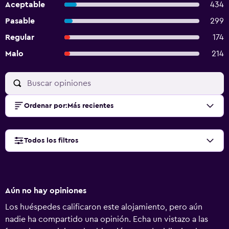
Aceptable
434
Pasable
299
Regular
174
Malo
214
Ordenar por
:
Más recientes
Todos los filtros
Aún no hay opiniones
Los huéspedes calificaron este alojamiento, pero aún
nadie ha compartido una opinión. Echa un vistazo a las