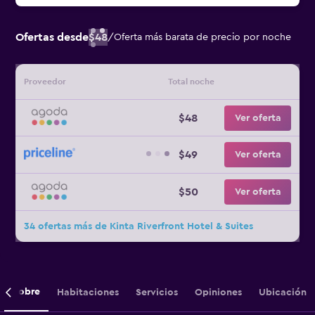
Ofertas desde
$48
/
Oferta más barata de precio por noche
Proveedor
Total noche
$48
Ver oferta
$49
Ver oferta
$50
Ver oferta
34 ofertas más de Kinta Riverfront Hotel & Suites
Sobre
Habitaciones
Servicios
Opiniones
Ubicación