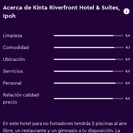
Acerca de Kinta Riverfront Hotel & Suites,
Ipoh
Limpieza
8,6
Comodidad
8,7
Ubicación
8,9
Servicios
8,5
Personal
8,9
Relación calidad-
8,5
precio
En este hotel para no fumadores tendrás 2 piscinas al aire
libre, un restaurante y un gimnasio a tu disposición. La