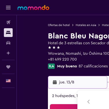
Vuelos
Ofertas de hotel
Hoteles en Asia
Hote
Alojamientos
Blanc Bleu Nago
Autos
Hotel de 3 estrellas con Secador 
3 estrellas
Planifica con IA
Wowana, Nomashi, Izu Ōshima 10
+81 499 220 700
Muy bueno
87 calificaciones
8,4
Trips
Español
jue. 13/8
-
2 huéspedes, 1 habitación