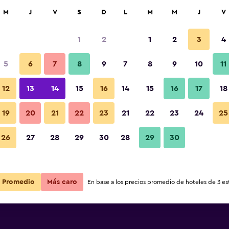
car
M
J
V
S
D
L
M
M
J
V
1
2
1
2
3
4
5
6
7
8
9
7
8
9
10
11
12
13
14
15
16
14
15
16
17
18
Ver precios
19
20
21
22
23
21
22
23
24
25
26
27
28
29
30
28
29
30
Ver precios
Ver precios
Promedio
Más caro
En base a los precios promedio de hoteles de 3 est