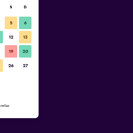
S
D
5
6
12
13
19
20
26
27
rellas