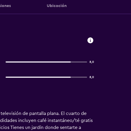
iones
Ubicación
8,0
8,0
elevisión de pantalla plana. El cuarto de
didades incluyen café instantáneo/té gratis
icios Tienes un jardín donde sentarte a