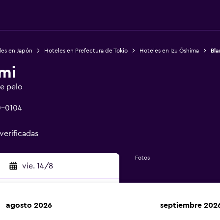
les en Japón
Hoteles en Prefectura de Tokio
Hoteles en Izu Ōshima
Bla
mi
de pelo
0-0104
 verificadas
Fotos
vie. 14/8
agosto 2026
septiembre 202