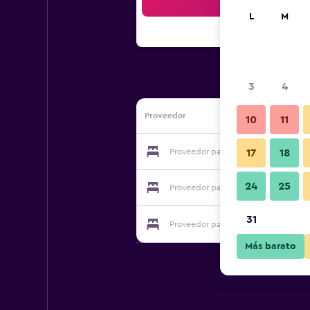
Bus
L
M
3
4
Proveedor
10
11
Proveedor para Blanc Bleu Nagomi
17
18
24
25
Proveedor para Blanc Bleu Nagomi
31
Proveedor para Blanc Bleu Nagomi
Más barato