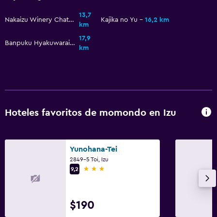
13,7
Nakaizu Winery Chateau T. S
Kajika no Yu
16,2 km
km
17,9
Banpuku Hyakuwarainoyu
km
Hoteles favoritos de momondo en Izu
Yunohana-Tei
2849-5 Toi, Izu
3 estrellas
9,2
$190