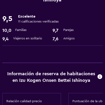
Ishinoya
Accesibilidad y adecuación
Excelente
9,5
Mascotas permitidas bajo consulta (pueden aplicar cargos
11 calificaciones verificadas
extra)
10,0
9,7
Familias
Parejas
Baño
9,4
7,6
Viajeros en solitario
Amigos
Secador de pelo
Comedor
Nevera
Información de reserva de habitaciones
Servicios y facilidades
en Izu Kogen Onsen Bettei Ishinoya
Servicio de habitaciones
Relación calidad-precio
Puntuación de la ubi