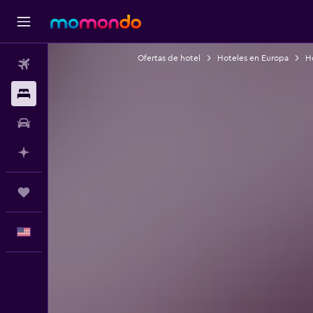
Ofertas de hotel
Hoteles en Europa
Ho
Vuelos
Alojamientos
Autos
Planifica con IA
Trips
Español