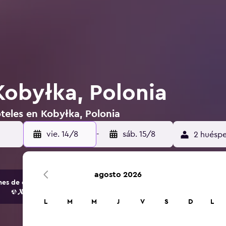
Kobyłka, Polonia
teles en Kobyłka, Polonia
vie. 14/8
-
sáb. 15/8
2 huéspe
agosto 2026
s de opciones de hoteles y alojamientos.
L
M
M
J
V
S
D
L