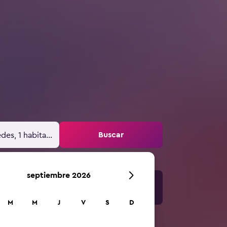
Buscar
des, 1 habitación
septiembre 2026
M
M
J
V
S
D