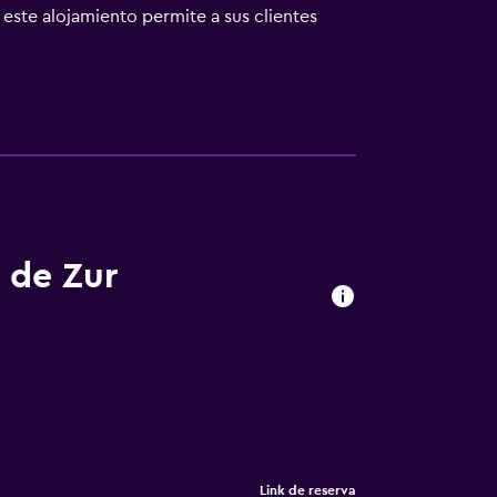
este alojamiento permite a sus clientes
s por cable de suscripción y películas de
huéspedes pueden navegar por la web gracias
mbio de toallas y cambio de sábanas. Se
imiento que se indican más abajo en las
 de Zur
Link de reserva