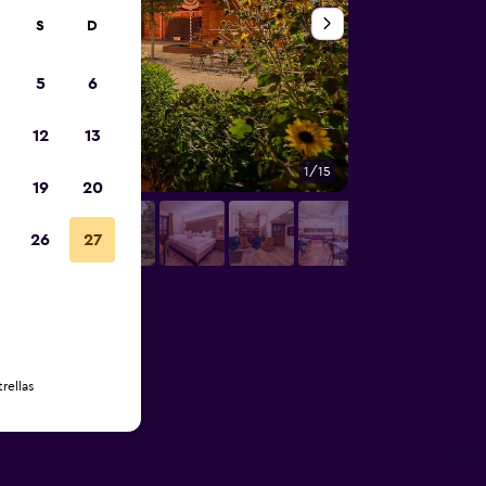
S
D
5
6
12
13
1/15
Otros
19
20
26
27
rellas