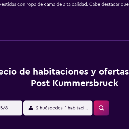
vestidas con ropa de cama de alta calidad. Cabe destacar que 
ece una televisión de pantalla plana de 42 pulgadas con canale
s con ducha y artículos de higiene personal gratuitos. Los 
ratis. Es posible solicitar juegos de cama hipoalergénicos, ca
los días. Se pueden practicar las actividades de ocio y esparc
nto (es posible que se aplique un recargo).
ecio de habitaciones y ofertas
Post Kummersbruck
15/8
2 huéspedes, 1 habitación