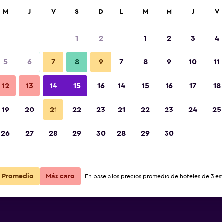
car
M
J
V
S
D
L
M
M
J
V
1
2
1
2
3
4
s barata de precio por noche
5
6
7
8
9
7
8
9
10
11
Vista del exterior
r
Total noche
12
13
14
15
16
14
15
16
17
18
$119
Ver oferta
19
20
21
22
23
21
22
23
24
25
Fotos
26
27
28
29
30
28
29
30
$158
Ver oferta
$158
Ver oferta
Promedio
Más caro
En base a los precios promedio de hoteles de 3 est
bruck