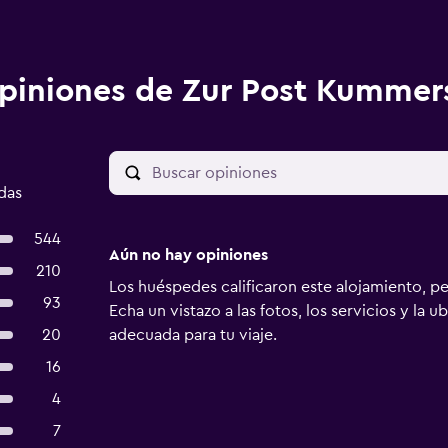
piniones de Zur Post Kummer
das
544
Aún no hay opiniones
210
Los huéspedes calificaron este alojamiento, p
93
Echa un vistazo a las fotos, los servicios y la u
20
adecuada para tu viaje.
16
4
7