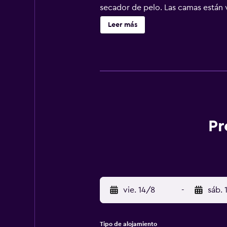
secador de pelo. Las camas están 
elegir el tipo de almohada. Se ofr
Leer más
estreno. Los baños están equipado
a nuestro acceso a Internet wifi g
ofrece servicio de limpieza todos 
instalaciones o cerca del alojamie
Pr
vie. 14/8
-
sáb. 
Tipo de alojamiento