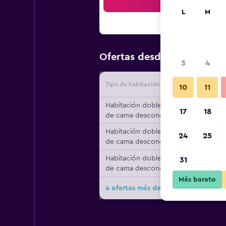
Bus
L
M
$119
Ofertas desde
/
Oferta má
3
4
Tipo de habitación
Proveedo
10
11
Habitación doble, tipo
17
18
de cama desconocido
Habitación doble, tipo
24
25
de cama desconocido
Habitación doble, tipo
31
de cama desconocido
Más barato
4 ofertas más de Zur Post Kummers