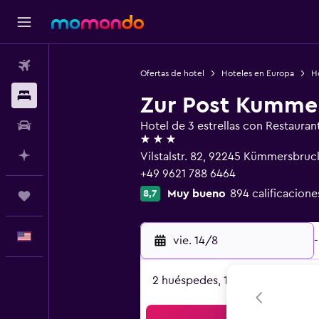
Vuelos
Ofertas de hotel
Hoteles en Europa
H
Alojamientos
Zur Post Kumme
Autos
Hotel de 3 estrellas con Restauran
3 estrellas
Planifica con IA
Vilstalstr. 82, 92245 Kümmersbruck
+49 9621 788 6464
Muy bueno
894 calificacione
8,7
Trips
Español
vie. 14/8
-
2 huéspedes, 1 habitación