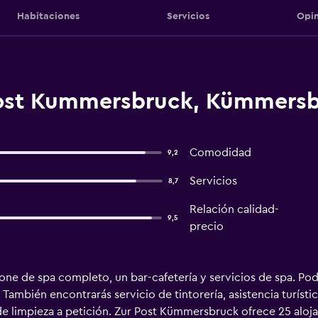
Habitaciones
Servicios
Opin
Post Kummersbruck, Kümmers
Comodidad
9,2
Servicios
8,7
Relación calidad-
9,5
precio
ne de spa completo, un bar-cafetería y servicios de spa. Podrá
ambién encontrarás servicio de tintorería, asistencia turísti
de limpieza a petición. Zur Post Kümmersbruck ofrece 25 aloj