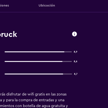
iones
Ubicación
bruck
8,9
8,6
8,7
s disfrutar de wifi gratis en las zonas
ca y para la compra de entradas y una
amientos con botella de agua gratuita y