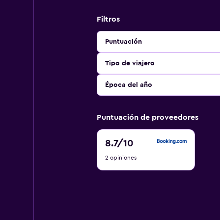
Filtros
Puntuación
Tipo de viajero
Época del año
Puntuación de proveedores
8.7
8.7
/10
de
2 opiniones
10