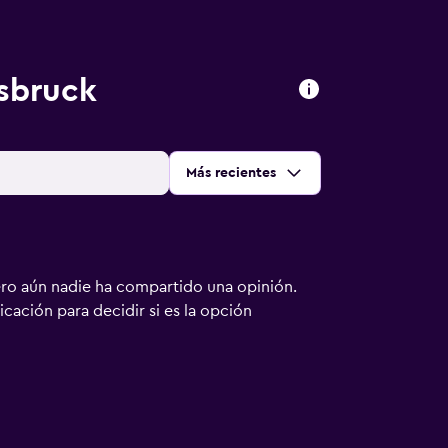
sbruck
Ordenar por
:
Más recientes
ero aún nadie ha compartido una opinión.
bicación para decidir si es la opción