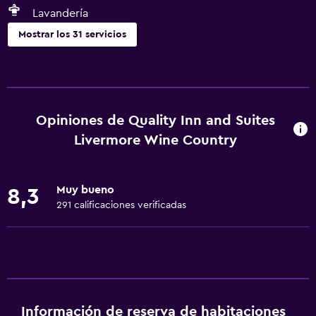
Lavandería
Mostrar los 31 servicios
Servicios básicos
Wifi gratis
Wifi disponible en todas las instalaciones
Opiniones de Quality Inn and Suites
Internet
Livermore Wine Country
Aire acondicionado
Calefacción
Muy bueno
8,3
291 calificaciones verificadas
Servicios y facilidades
Cajero automático/banco
Check-out exprés
Instalaciones para reuniones
Recepción 24 horas
Información de reserva de habitaciones