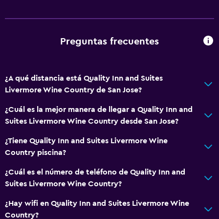
Salud y seguridad
Preguntas frecuentes
Limpieza diaria
Caja fuerte
Botiquín de primeros auxilios
¿A qué distancia está Quality Inn and Suites
Livermore Wine Country de San Jose?
Sistema de entretenimiento
¿Cuál es la mejor manera de llegar a Quality Inn and
Radio
Suites Livermore Wine Country desde San Jose?
TV por cable o vía satélite
¿Tiene Quality Inn and Suites Livermore Wine
Country piscina?
Accesibilidad y adecuación
¿Cuál es el número de teléfono de Quality Inn and
Habitaciones para no fumadores disponibles
Suites Livermore Wine Country?
Ascensor
¿Hay wifi en Quality Inn and Suites Livermore Wine
Country?
Actividades