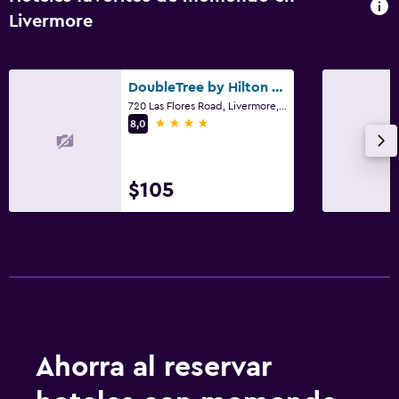
Livermore
DoubleTree by Hilton Livermore
720 Las Flores Road, Livermore, CA
4 estrellas
8,0
$105
Ahorra al reservar