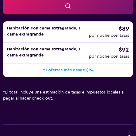
todos los días y es posible solicitar microondas. Se
pueden practicar las actividades de ocio y esparcimiento
que se indican más abajo en las instalaciones o cerca del
alojamiento (es posible que se aplique un recargo).
$89
Habitación con cama extragrande, 1
cama extragrande
por noche con tasas
$92
Habitación con cama extragrande, 1
cama extragrande
por noche con tasas
21 ofertas más desde $94
*
El total incluye una estimación de tasas e impuestos locales a
pagar al hacer check-out.