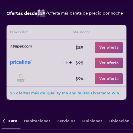
Ofertas desde
$89
/
Oferta más barata de precio por noche
Proveedor
Total noche
$89
Ver oferta
$92
Ver oferta
$94
Ver oferta
23 ofertas más de Quality Inn and Suites Livermore Wine Country
Sobre
Habitaciones
Servicios
Opiniones
Ubicación