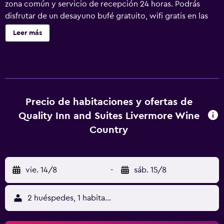
zona común y servicio de recepción 24 horas. Podrás
disfrutar de un desayuno bufé gratuito, wifi gratis en las
zonas comunes y aparcamiento gratuito. También
Leer más
encontrarás check-in exprés, check-out exprés y
periódicos gratuitos. Quality Inn & Suites Livermore Wine
Country ofrece 37 alojamientos, con acceso por pasillos
exteriores y cafetera y tetera y periódicos gratuitos entre
semana. Las camas están vestidas con ropa de cama de
alta calidad. Se ofrece televisión por cable con canales de
Precio de habitaciones y ofertas de
suscripción y películas de pago. Los baños están
Quality Inn and Suites Livermore Wine
equipados con ducha y bañera combinadas, artículos de
Country
higiene personal de diseño, artículos de higiene personal
gratuitos y secador de pelo. Los huéspedes pueden
navegar por la web gracias a nuestro acceso a Internet
vie. 14/8
-
sáb. 15/8
wifi gratis. Los servicios para las personas de negocios
incluyen escritorio; las llamadas locales y de larga
distancia son gratuitas (pueden existir restricciones). Las
2 huéspedes, 1 habitación
habitaciones también incluyen tabla de planchar con
plancha y cortinas opacas. Se ofrece servicio de limpieza