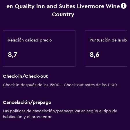
en Quality Inn and Suites Livermore Wine
Baño
Country
Tina de baño
Secador de pelo
Relación calidad-precio
Puntuación de la ubi
Ducha
8,7
8,6
Lavandería
Lavandería
Servicios de lavandería/tintorería
Check-in/Check-out
Check-in después de las 15:00 - Check-out antes de las 11:00
Plancha y tabla de planchar
Comedor
Cancelación/prepago
Tetera/cafetera
Las políticas de cancelación/prepago varían según el tipo de
habitación y el proveedor.
Nevera
Cafetera