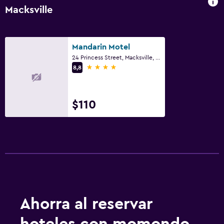
Macksville
Mandarin Motel
24 Princess Street, Macksville, NSW
4 estrellas
8,8
$110
Ahorra al reservar
hoteles con momondo