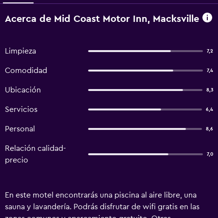
Acerca de Mid Coast Motor Inn, Macksville
Limpieza
7,2
Comodidad
7,4
Ubicación
8,3
Servicios
6,4
Personal
8,6
Relación calidad-
7,0
precio
En este motel encontrarás una piscina al aire libre, una
sauna y lavandería. Podrás disfrutar de wifi gratis en las