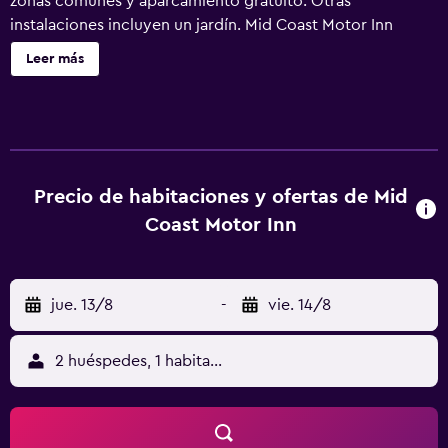
zonas comunes y aparcamiento gratuito. Otras
instalaciones incluyen un jardín. Mid Coast Motor Inn
ofrece 25 alojamientos con cafetera y tetera y secador de
Leer más
pelo. Las camas están vestidas con ropa de cama de alta
calidad. Los alojamientos disponen de cocina básica con
frigorífico. Los baños están equipados con ducha. Los
huéspedes pueden navegar por la web gracias a nuestro
acceso a Internet wifi gratis. Se ofrece una televisión de
pantalla plana en todas las habitaciones. Se ofrece servicio
Precio de habitaciones y ofertas de Mid
de limpieza todos los días. Los servicios de ocio y
Coast Motor Inn
esparcimiento en este motel incluyen una piscina al aire
libre y sauna.
jue. 13/8
-
vie. 14/8
2 huéspedes, 1 habitación