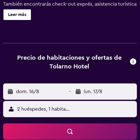
También encontrarás check-out exprés, asistencia turística
y para la compra de entradas y televisión en una zona
Leer más
común. Se ofrece un servicio de limpieza a petición.
Tolarno Hotel ofrece 36 alojamientos con aire
acondicionado, secador de pelo y tabla de planchar con
plancha. Cada alojamiento tiene un mobiliario y
decoración diferentes. Se ofrece una televisión de plasma
de 40 pulgadas con canales digitales. Los baños están
Precio de habitaciones y ofertas de
equipados con ducha y artículos de higiene personal
Tolarno Hotel
gratuitos. Los huéspedes pueden navegar por la web
gracias a nuestro acceso a Internet wifi gratis. Es posible
solicitar cambio de toallas y cambio de sábanas. Se ofrece
dom. 16/8
-
lun. 17/8
servicio de limpieza a petición. Se pueden practicar las
actividades de ocio y esparcimiento que se indican más
abajo en las instalaciones o cerca del alojamiento (es
2 huéspedes, 1 habitación
posible que se aplique un recargo).