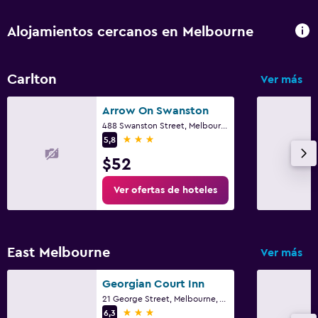
Alojamientos cercanos en Melbourne
Carlton
Ver más
Arrow On Swanston
488 Swanston Street, Melbourne, VIC
3 estrellas
5,8
$52
Ver ofertas de hoteles
East Melbourne
Ver más
Georgian Court Inn
21 George Street, Melbourne, VIC
3 estrellas
6,3