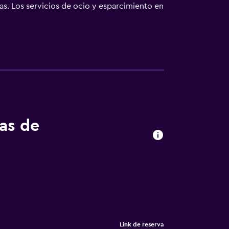
as. Los servicios de ocio y esparcimiento en
nto que se indican más abajo en las
tas de
Link de reserva