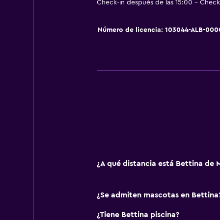
Check-in después de las 15:00 - Check-
Aire libre
Número de licencia: 103044-ALB-00
Terraza/patio
Sillas de playa
Toallas de playa
Terraza
Playa privada
Jardín
Sistema de entretenimiento
TV de pantalla plana
¿A qué distancia está Bettina de 
TV por cable o vía satélite
TV
¿Se admiten mascotas en Bettina
Comedor
¿Tiene Bettina piscina?