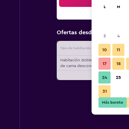
Bus
L
M
$173
Ofertas desde
/
Oferta m
3
4
Tipo de habitación
Proveedo
10
11
Habitación doble, tipo
17
18
de cama desconocido
24
25
31
Más barato