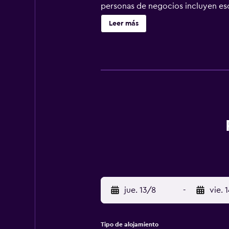
personas de negocios incluyen escr
este hotel incluyen una playa priv
Leer más
instalaciones o cerca del alojamie
jue. 13/8
-
vie. 
Tipo de alojamiento