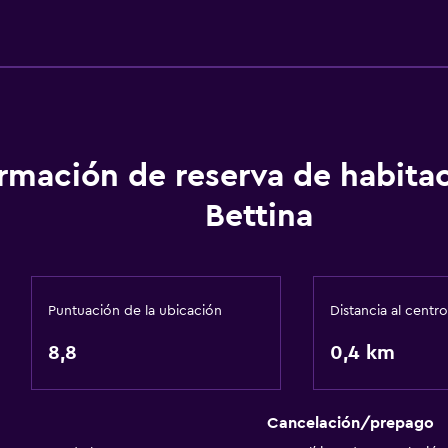
Vista a la ciudad
Espacio de almacenamie
Baño
ormación de reserva de habita
isponibles
Ducha
Bettina
 (pueden aplicar cargos extra)
Bidé
Secador de pelo
Aseo
Puntuación de la ubicación
Distancia al centro
Papel higiénico
8,8
0,4 km
Baño privado
 ascensor
Cancelación/prepago