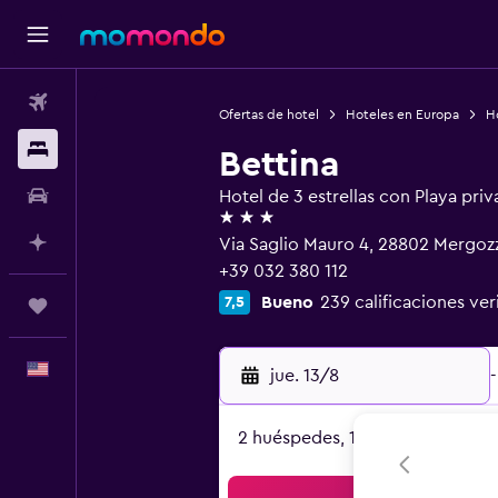
Vuelos
Ofertas de hotel
Hoteles en Europa
Ho
Alojamientos
Bettina
Autos
Hotel de 3 estrellas con Playa priv
3 estrellas
Planifica con IA
Via Saglio Mauro 4, 28802 Mergoz
+39 032 380 112
Bueno
239 calificaciones ver
7,5
Trips
Español
jue. 13/8
-
2 huéspedes, 1 habitación