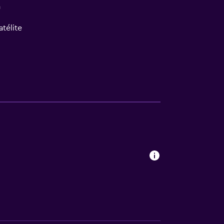
a
atélite
a
l