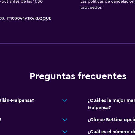
out antes de las 11:00
Las políticas de cancelación
proveedor.
Actividades
003, IT103044A1R4KLQQUE
Senderismo
Pesca
Golf
Canotaje
Ciclismo
Windsurf
Preguntas frecuentes
Habitación
Enchufe cerca de la cam
Milán-Malpensa?
¿Cuál es la mejor man
Perchero
Malpensa?
Armario o clóset
?
¿Ofrece Bettina opc
Salud y seguridad
¿Cuál es el número d