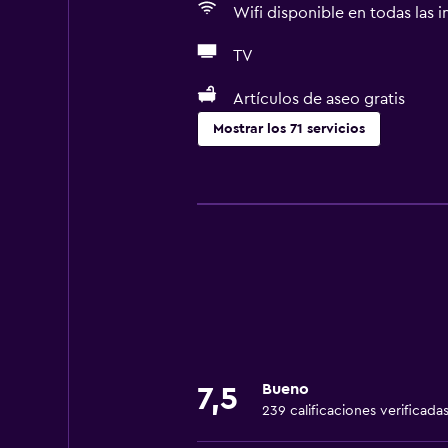
Wifi disponible en todas las i
TV
Artículos de aseo gratis
Mostrar los 71 servicios
Servicios básicos
Wifi gratis
Wifi disponible en todas las instal
Internet
Toallas
Ventilador
Extinguidor
Bueno
7,5
Artículos de aseo gratis
239 calificaciones verificada
Champú