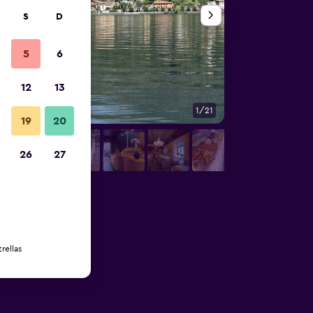
S
D
5
6
12
13
1/21
Otros
19
20
26
27
rellas