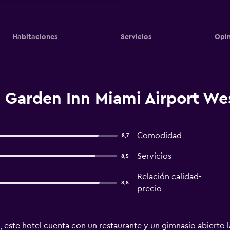
Habitaciones
Servicios
Opin
 Garden Inn Miami Airport We
Comodidad
8,7
Servicios
8,5
Relación calidad-
8,8
precio
, este hotel cuenta con un restaurante y un gimnasio abierto la