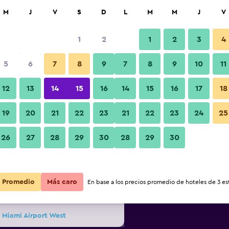
car
M
J
V
S
D
L
M
M
J
V
1
2
1
2
3
4
s barata de precio por noche
5
6
7
8
9
7
8
9
10
11
Edificio
r
Total noche
12
13
14
15
16
14
15
16
17
18
19
20
21
22
23
21
22
23
24
25
$70
Ver oferta
Fotos
26
27
28
29
30
28
29
30
$82
Ver oferta
Promedio
Más caro
En base a los precios promedio de hoteles de 3 est
$88
Ver oferta
 Miami Airport West