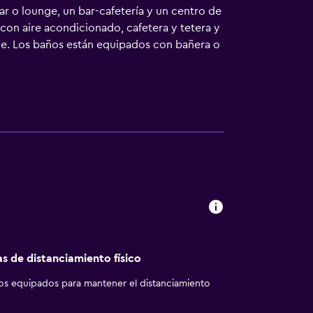
r o lounge, un bar-cafetería y un centro de
con aire acondicionado, cafetera y tetera y
ble. Los baños están equipados con bañera o
as a nuestro acceso a Internet gratis (por
ecen llamadas locales gratuitas (pueden
as opacas. Se ofrece servicio de limpieza
ios de ocio y esparcimiento incluyen
e indican más abajo en las instalaciones o
as de distanciamiento físico
los equipados para mantener el distanciamiento