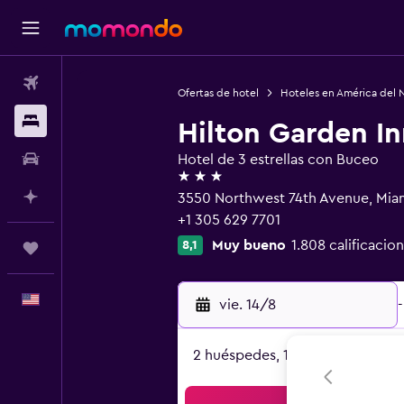
Vuelos
Ofertas de hotel
Hoteles en América del 
Alojamientos
Hilton Garden In
Autos
Hotel de 3 estrellas con Buceo
3 estrellas
Planifica con IA
3550 Northwest 74th Avenue, Miam
+1 305 629 7701
Muy bueno
1.808 calificacio
8,1
Trips
Español
vie. 14/8
-
2 huéspedes, 1 habitación