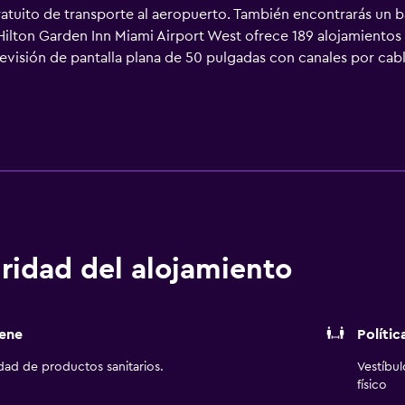
atuito de transporte al aeropuerto. También encontrarás un ba
Hilton Garden Inn Miami Airport West ofrece 189 alojamientos 
levisión de pantalla plana de 50 pulgadas con canales por ca
nal gratuitos. Los huéspedes pueden navegar por la web graci
as personas de negocios incluyen escritorio y teléfono; se ofr
ciones también incluyen tabla de planchar con plancha y cortin
ay piscina al aire libre y bañera de hidromasaje. Otros servic
pueden practicar las actividades de ocio y esparcimiento que s
que se aplique un recargo).
ridad del alojamiento
ene
Polític
idad de productos sanitarios.
Vestíbu
físico