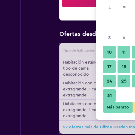
Bus
L
M
$70
Ofertas desde
/
Oferta má
3
4
Tipo de habitación
Proveedo
10
11
Habitación estándar,
17
18
tipo de cama
desconocido
24
25
Habitación con cama
extragrande, 1 cama
extragrande
31
Habitación con cama
Más barato
extragrande, 1 cama
extragrande
52 ofertas más de Hilton Garden Inn