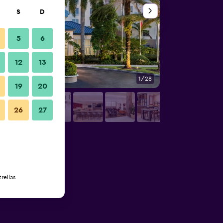
S
D
5
6
12
13
1/28
Lobby
19
20
26
27
rellas