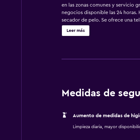
en las zonas comunes y servicio gr
negocios disponible las 24 horas. 
secador de pelo. Se ofrece una te
ducha y artículos de higiene perso
Leer más
cable y wifi). Los servicios para l
existir restricciones). Las habita
todos los días. En el alojamiento h
gimnasio abierto las 24 horas. Se 
cerca del alojamiento (es posible 
Medidas de segu
Aumento de medidas de higi
Limpieza diaria, mayor disponibil