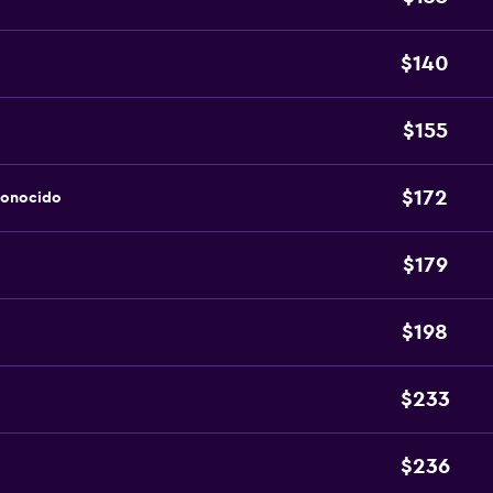
$140
$155
$172
conocido
$179
$198
$233
$236