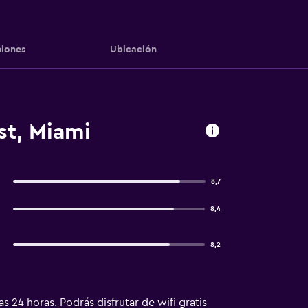
iones
Ubicación
st, Miami
8,7
8,4
8,2
s 24 horas. Podrás disfrutar de wifi gratis