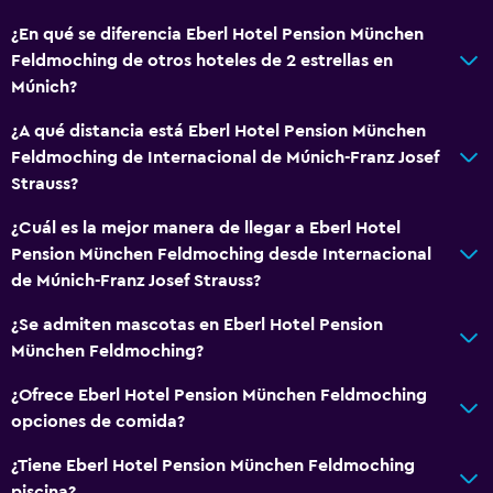
General
¿En qué se diferencia Eberl Hotel Pension München
Feldmoching de otros hoteles de 2 estrellas en
Zona de estar
Múnich?
Vista al jardín
¿A qué distancia está Eberl Hotel Pension München
Piso de parquet o madera noble
Feldmoching de Internacional de Múnich-Franz Josef
Vista al patio interior
Strauss?
Sofá
¿Cuál es la mejor manera de llegar a Eberl Hotel
Vista a la ciudad
Pension München Feldmoching desde Internacional
Espacio de almacenamiento
de Múnich-Franz Josef Strauss?
¿Se admiten mascotas en Eberl Hotel Pension
Servicios y facilidades
München Feldmoching?
Cajero automático/banco
¿Ofrece Eberl Hotel Pension München Feldmoching
Servicio de despertador
opciones de comida?
Minimercado en las instalaciones
¿Tiene Eberl Hotel Pension München Feldmoching
Mostrador de información turística
piscina?