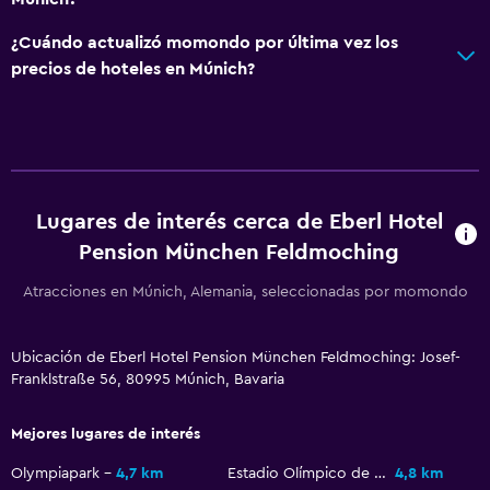
TV
¿Cuándo actualizó momondo por última vez los
Comedor
precios de hoteles en Múnich?
Menús para dietas especiales (bajo petición)
Restaurante
La comida se puede entregar en el alojamiento
Comedor
Lugares de interés cerca de Eberl Hotel
Pension München Feldmoching
Actividades
Atracciones en Múnich, Alemania, seleccionadas por momondo
Bicicletas
Ciclismo
Ubicación de Eberl Hotel Pension München Feldmoching: Josef-
Salón de belleza
Franklstraße 56, 80995 Múnich, Bavaria
Mejores lugares de interés
Salud y seguridad
Limpieza diaria
Olympiapark
4,7 km
Estadio Olímpico de Múnich
4,8 km