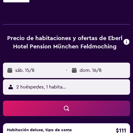
MOC y a 8,1 km de Palacio de Nymphenburg. Este
alojamiento libre de humo se encuentra a 6,4 km de
Estadio Olímpico de Múnich. En el hostal o pensión, las
habitaciones están equipadas con escritorio, TV de
pantalla plana, baño privado, ropa de cama y toallas. Las
unidades disponen de armario. Eberl Hotel Pension
Precio de habitaciones y ofertas de Eberl
München Feldmoching ofrece desayuno buffet o
Hotel Pension München Feldmoching
continental. La zona es ideal para practicar ciclismo, y en
el alojamiento hay alquiler de bicicletas. Antigua
Pinacoteca está a 8,9 km del alojamiento, y Lenbachhaus
sáb. 15/8
-
dom. 16/8
está a 8,9 km. El aeropuerto (Aeropuerto de Múnich) está a
30 km.
2 huéspedes, 1 habitación
$111
Habitación deluxe, tipo de cama