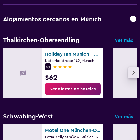
Alojamientos cercanos en Múnich
Thalkirchen-Obersendling
Ver más
Holiday Inn Munich - South By IHG
Kistlerhofstrasse 142, Múnich, Bavaria
4 estrellas
8,1
$62
Ver ofertas de hoteles
Schwabing-West
Ver más
Motel One München-Olympia Gate
Petra-Kelly-Straße 4, Múnich, Bavaria