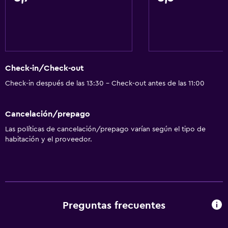
Habitación hipoalergénica
Para no fumadores
Almohada sin plumas
Plantas superiores accesibles por escaleras
Check-in/Check-out
Áreas designadas para fumadores
Check-in después de las 13:30 - Check-out antes de las 11:00
Baño
Cancelación/prepago
Baño adicional
Las políticas de cancelación/prepago varían según el tipo de
Baño pequeño adicional
habitación y el proveedor.
Tina de baño
Secador de pelo
Aseo
Papel higiénico
Preguntas frecuentes
Baño privado