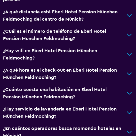
Acceso con llave
¿A qué distancia está Eberl Hotel Pension München
Check-in/check-out privado
Feldmoching del centro de Múnich?
¿Cuál es el número de teléfono de Eberl Hotel
Habitación
Pension München Feldmoching?
Almohada de plumas
¿Hay wifi en Eberl Hotel Pension München
Enchufe cerca de la cama
Feldmoching?
Despertador
¿A qué hora es el check-out en Eberl Hotel Pension
Perchero
München Feldmoching?
Armario o clóset
¿Cuánto cuesta una habitación en Eberl Hotel
Pension München Feldmoching?
Sistema de entretenimiento
Radio
¿Hay servicio de lavandería en Eberl Hotel Pension
München Feldmoching?
TV de pantalla plana
TV por cable o vía satélite
¿En cuántos operadores busca momondo hoteles en
Múnich?