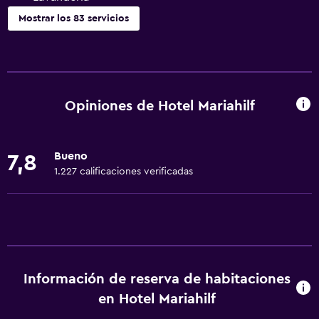
Mostrar los 83 servicios
General
Habitaciones familiares
Zona de estar
Opiniones de Hotel Mariahilf
Vista al jardín
Piso de parquet o madera noble
Bueno
7,8
Posibilidad de habitaciones conectadas
1.227 calificaciones verificadas
Sofá
Habitaciones insonorizadas
Insonorización
Teléfono
Información de reserva de habitaciones
Alfombrado
en Hotel Mariahilf
Vista a la ciudad