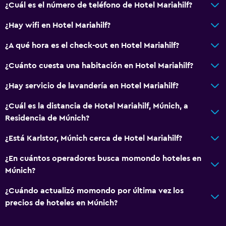
extra)
¿Cuál es el número de teléfono de Hotel Mariahilf?
Hipoalergénico
¿Hay wifi en Hotel Mariahilf?
Tina de baño adaptada
¿A qué hora es el check-out en Hotel Mariahilf?
Habitación hipoalergénica
¿Cuánto cuesta una habitación en Hotel Mariahilf?
Para no fumadores
Plantas superiores accesibles por escaleras
¿Hay servicio de lavandería en Hotel Mariahilf?
Áreas designadas para fumadores
¿Cuál es la distancia de Hotel Mariahilf, Múnich, a
Residencia de Múnich?
Baño
¿Está Karlstor, Múnich cerca de Hotel Mariahilf?
Ducha
¿En cuántos operadores busca momondo hoteles en
Tina de baño
Múnich?
Secador de pelo
¿Cuándo actualizó momondo por última vez los
Aseo
precios de hoteles en Múnich?
Papel higiénico