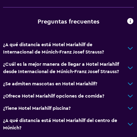
Papeleras
Servicios y facilidades
Preguntas frecuentes
Cajero automático/banco
Servicio de conserjería
¿A qué distancia está Hotel Mariahilf de
Caja fuerte
Internacional de Múnich-Franz Josef Strauss?
Minimercado en las instalaciones
¿Cuál es la mejor manera de llegar a Hotel Mariahilf
Mostrador de información turística
desde Internacional de Múnich-Franz Josef Strauss?
Acceso con llave
¿Se admiten mascotas en Hotel Mariahilf?
Check-out exprés
Botella de agua
¿Ofrece Hotel Mariahilf opciones de comida?
Check-in/check-out privado
¿Tiene Hotel Mariahilf piscina?
¿A qué distancia está Hotel Mariahilf del centro de
Accesibilidad y adecuación
Múnich?
Mascotas permitidas bajo consulta (pueden aplicar cargos