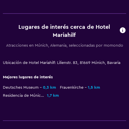
Baño privado
Comedor
Copas
Lugares de interés cerca de Hotel
Mariahilf
Menús para dietas especiales (bajo petición)
Restaurante
Atracciones en Múnich, Alemania, seleccionadas por momondo
Nevera
La comida se puede entregar en el alojamiento
Ubicación de Hotel Mariahilf: Lilienstr. 83, 81669 Múnich, Bavaria
Mesa de comedor
Mejores lugares de interés
Actividades
Deutsches Museum
0,3 km
Frauenkirche
1,5 km
Residencia de Múnich
1,7 km
Senderismo
Bicicletas
Canotaje
Ciclismo