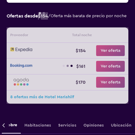
Ofertas desde
$154
/
Oferta más barata de precio por noche
Proveedor
Total noche
$154
Ver oferta
$161
Ver oferta
$170
Ver oferta
8 ofertas más de Hotel Mariahilf
Sobre
Habitaciones
Servicios
Opiniones
Ubicación