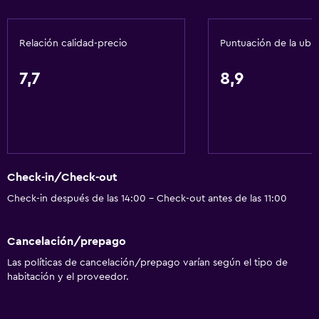
Espacio de almacenamiento
Relación calidad-precio
Puntuación de la ubi
Servicios básicos
Wifi gratis
7,7
8,9
Dispositivo hotspot móvil
Internet
Ropa de cama
Toallas
Check-in/Check-out
Ventilador
Check-in después de las 14:00 - Check-out antes de las 11:00
Extinguidor
Artículos de aseo gratis
Cancelación/prepago
Alarma de humo
Las políticas de cancelación/prepago varían según el tipo de
Calefacción
habitación y el proveedor.
Gel de ducha