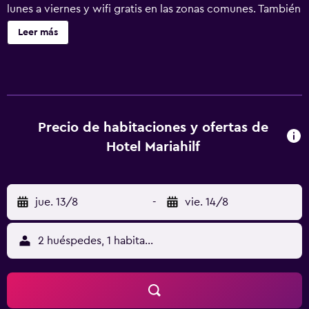
lunes a viernes y wifi gratis en las zonas comunes. También
encontrarás servicio gratuito de compra de comestibles,
Leer más
una biblioteca y check-in exprés. Hotel Mariahilf ofrece 24
alojamientos con minibar y caja fuerte. Cada alojamiento
tiene un mobiliario y decoración diferentes. Se ofrece una
televisión de pantalla plana con canales por satélite. Los
baños están equipados con ducha, artículos de higiene
personal gratuitos y secador de pelo. Los huéspedes
Precio de habitaciones y ofertas de
pueden navegar por la web gracias a nuestro acceso a
Hotel Mariahilf
Internet wifi gratis. Las habitaciones también incluyen
botella de agua gratuita y ventilador portátil. Se ofrece
servicio de limpieza todos los días. Se pueden practicar
jue. 13/8
-
vie. 14/8
las actividades de ocio y esparcimiento que se indican
más abajo en las instalaciones o cerca del alojamiento (es
posible que se aplique un recargo).
2 huéspedes, 1 habitación