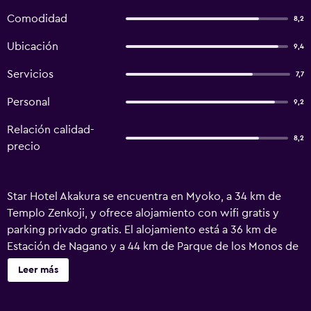
Comodidad
8,2
Ubicación
9,4
Servicios
7,7
Personal
9,2
Relación calidad-
8,2
precio
Star Hotel Akakura se encuentra en Myoko, a 34 km de
Templo Zenkoji, y ofrece alojamiento con wifi gratis y
parking privado gratis. El alojamiento está a 36 km de
Estación de Nagano y a 44 km de Parque de los Monos de
Jigokudani, y dispone de un punto de venta de forfaits y
Leer más
guardaesquíes. El ryokan dispone de baño termal y
guardaequipaje. Se puede jugar al ping-pong en este