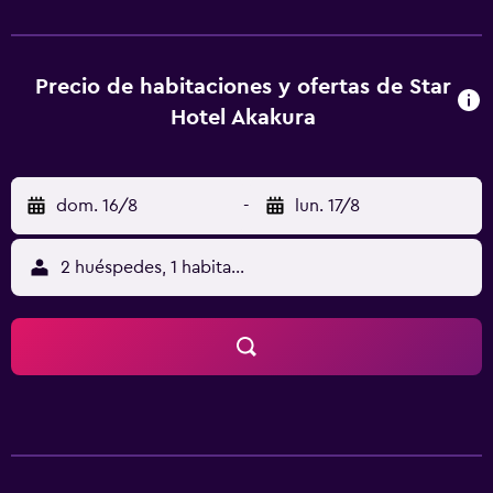
ryokan de 2 estrellas, y la zona es ideal para practicar
esquí. Zoológico de Suzaka está a 46 km del alojamiento, y
Ryuoo Ski Park está a 46 km. El aeropuerto (Aeropuerto de
Matsumoto) está a 108 km.
Precio de habitaciones y ofertas de Star
Hotel Akakura
dom. 16/8
-
lun. 17/8
2 huéspedes, 1 habitación