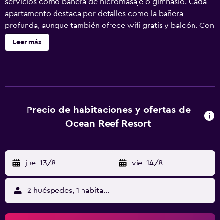
servicios como bañera de hidromasaje o gimnasio. Cada
apartamento destaca por detalles como la bañera
profunda, aunque también ofrece wifi gratis y balcón. Con
microondas y cafetera y tetera, además de televisión de
Leer más
pantalla plana con canales por cable y reproductor de
DVD, tendrás todo lo necesario para disfrutar al máximo
de tu estancia. Ocean Reef Resort ofrece 290
alojamientos, con acceso por pasillos exteriores y
reproductor de DVD y caja fuerte. Las habitaciones
disponen de balcón. Se ofrece una televisión de pantalla
Precio de habitaciones y ofertas de
plana de 32 pulgadas con canales por cable. Los
Ocean Reef Resort
huéspedes pueden utilizar los siguientes servicios
disponibles en las habitaciones: microondas y cafetera y
tetera. Los baños están equipados con ducha y bañera
jue. 13/8
-
vie. 14/8
combinadas con bañera profunda, artículos de higiene
personal gratuitos, y secador de pelo. Este apartotel en
Myrtle Beach ofrece acceso a Internet wifi gratis. Los
2 huéspedes, 1 habitación
servicios para las personas de negocios incluyen teléfono
con llamadas locales gratuitas (pueden existir