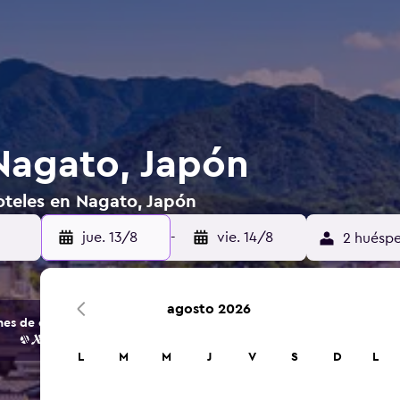
Nagato, Japón
oteles en Nagato, Japón
jue. 13/8
-
vie. 14/8
2 huéspe
agosto 2026
s de opciones de hoteles y alojamientos.
L
M
M
J
V
S
D
L