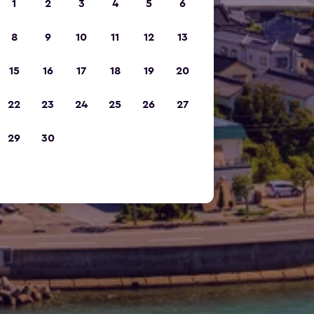
1
2
3
4
5
6
8
9
10
11
12
13
15
16
17
18
19
20
22
23
24
25
26
27
29
30