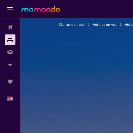
Ofertas de hotel
Hoteles en Asia
Hote
Vuelos
Alojamientos
Autos
Planifica con IA
Trips
Español