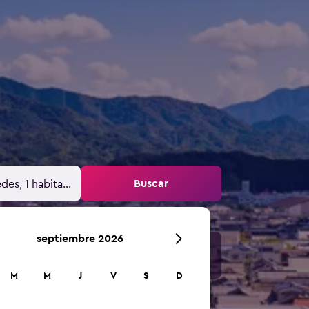
Buscar
des, 1 habitación
septiembre 2026
M
M
J
V
S
D