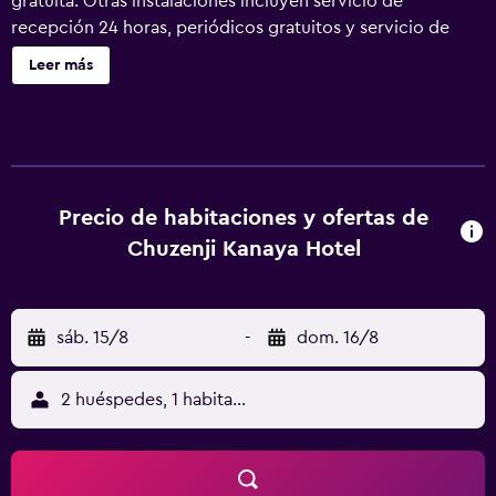
gratuita. Otras instalaciones incluyen servicio de
recepción 24 horas, periódicos gratuitos y servicio de
celebración de bodas. Chuzenji Kanaya Hotel ofrece 60
Leer más
alojamientos con aire acondicionado, minibar y zapatillas.
Las habitaciones disponen de balcón. Se ofrece una
televisión LCD con canales por satélite. Los baños están
equipados con ducha y bañera combinadas, bidé y
artículos de higiene personal gratuitos. Este hotel en
Nikko ofrece acceso a Internet por cable y wifi gratis. Se
Precio de habitaciones y ofertas de
ofrece servicio de limpieza todos los días y es posible
Chuzenji Kanaya Hotel
solicitar secador de pelo. Se pueden practicar las
actividades de ocio y esparcimiento que se indican más
abajo en las instalaciones o cerca del alojamiento (es
sáb. 15/8
-
dom. 16/8
posible que se aplique un recargo).
2 huéspedes, 1 habitación