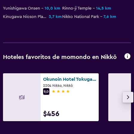
Yunishigawa Onsen
10,0 km
Rinno-ji Temple
14,5 km
Kinugawa Nioson Plaza
3,7 km
Nikko National Park
7,6 km
Hoteles favoritos de momondo en Nikkō
Okunoin Hotel Tokugawa
2204 Nikko, Nikkō
4 estrellas
9,0
$456