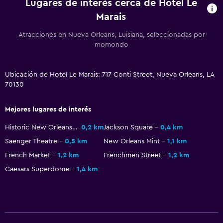
Lugares de interés cerca de Hotel Le
Zona de trabajo
Marais
Escritorio
Atracciones en Nueva Orleans, Luisiana, seleccionadas por
momondo
Comedor
Cafetera
Ubicación de Hotel Le Marais: 717 Conti Street, Nueva Orleans, LA
70130
Actividades
Casino
Mejores lugares de interés
Historic New Orleans Collection
0,2 km
Jackson Square
0,4 km
Ideal para familias
Saenger Theatre
0,5 km
New Orleans Mint
1,1 km
Cuna/cama nido disponibles
French Market
1,2 km
Frenchmen Street
1,2 km
Caesars Superdome
1,4 km
Gimnasio
Gimnasio