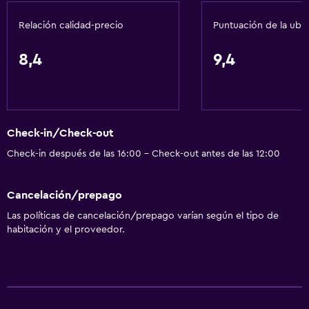
Radio
Relación calidad-precio
Puntuación de la ubi
TV por cable o vía satélite
TV de pantalla plana
8,4
9,4
Canales de pago
Servicio de streaming
TV
Check-in/Check-out
Base dock para smartphone
Check-in después de las 16:00 - Check-out antes de las 12:00
Baño
Cancelación/prepago
Secador de pelo
Las políticas de cancelación/prepago varían según el tipo de
Aseo
habitación y el proveedor.
Papel higiénico
Ducha
Albornoz