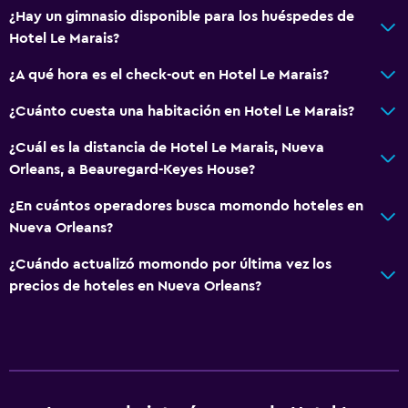
¿Hay un gimnasio disponible para los huéspedes de
General
Hotel Le Marais?
Teléfono
¿A qué hora es el check-out en Hotel Le Marais?
Espacio de almacenamiento
¿Cuánto cuesta una habitación en Hotel Le Marais?
Salud y seguridad
¿Cuál es la distancia de Hotel Le Marais, Nueva
Orleans, a Beauregard-Keyes House?
Limpieza diaria
Caja fuerte
¿En cuántos operadores busca momondo hoteles en
Nueva Orleans?
Lavandería
¿Cuándo actualizó momondo por última vez los
Plancha y tabla de planchar
precios de hoteles en Nueva Orleans?
Habitación
Despertador