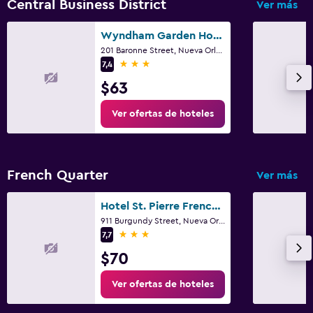
Central Business District
Ver más
Wyndham Garden Hotel Baronne Plaza
201 Baronne Street, Nueva Orleans, LA
3 estrellas
7,4
$63
Ver ofertas de hoteles
French Quarter
Ver más
Hotel St. Pierre French Quarter
911 Burgundy Street, Nueva Orleans, LA
3 estrellas
7,7
$70
Ver ofertas de hoteles