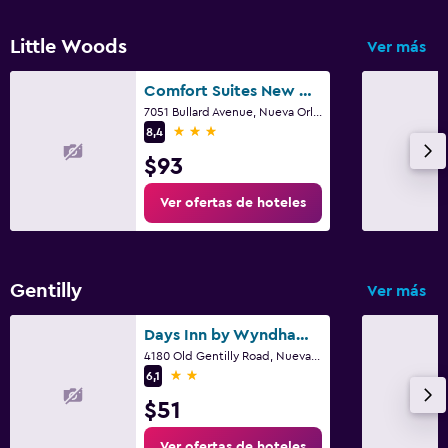
Little Woods
Ver más
Comfort Suites New Orleans East
7051 Bullard Avenue, Nueva Orleans, LA
3 estrellas
8,4
$93
Ver ofertas de hoteles
Gentilly
Ver más
Days Inn by Wyndham New Orleans Pontchartrain
4180 Old Gentilly Road, Nueva Orleans, LA
2 estrellas
6,1
$51
Ver ofertas de hoteles