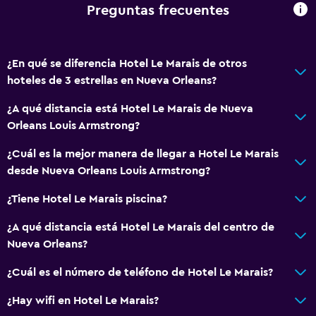
Baño privado
Preguntas frecuentes
Ducha italiana
Servicios y facilidades
¿En qué se diferencia Hotel Le Marais de otros
hoteles de 3 estrellas en Nueva Orleans?
Cajero automático/banco
Servicio de despertador
¿A qué distancia está Hotel Le Marais de Nueva
Orleans Louis Armstrong?
Botella de agua
Caja fuerte
¿Cuál es la mejor manera de llegar a Hotel Le Marais
desde Nueva Orleans Louis Armstrong?
Recepción 24 horas
¿Tiene Hotel Le Marais piscina?
Accesibilidad y adecuación
¿A qué distancia está Hotel Le Marais del centro de
Para no fumadores
Nueva Orleans?
Ascensor
¿Cuál es el número de teléfono de Hotel Le Marais?
Plantas superiores accesibles por ascensor
¿Hay wifi en Hotel Le Marais?
Áreas designadas para fumadores