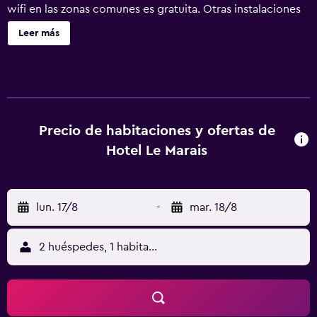
wifi en las zonas comunes es gratuita. Otras instalaciones
incluyen una sala de reuniones, servicio de tintorería y
Leer más
servicio de recepción 24 horas. Hotel Le Marais ofrece 64
alojamientos con aire acondicionado, periódicos gratuitos
y botella de agua gratuita. Las camas tienen colchones
con una capa de acolchado adicional. Se ofrece una
televisión de pantalla plana de 42 pulgadas con canales
por cable y películas de pago. Los baños están equipados
Precio de habitaciones y ofertas de
con ducha, albornoces, artículos de higiene personal de
Hotel Le Marais
diseño y artículos de higiene personal gratuitos. Los
huéspedes pueden navegar por la web gracias a nuestro
acceso a Internet wifi gratis. Los servicios para las
lun. 17/8
-
mar. 18/8
personas de negocios incluyen escritorio con llamadas
locales gratuitas (pueden existir restricciones). Las
habitaciones también incluyen cafetera y tetera y secador
2 huéspedes, 1 habitación
de pelo. Se ofrece servicio de limpieza todos los días. Los
servicios de ocio y esparcimiento en este hotel incluyen
gimnasio.