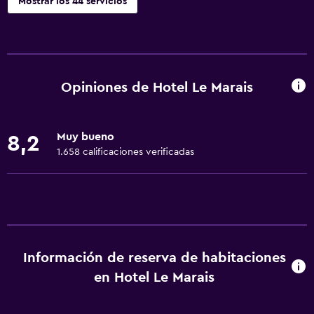
Mostrar los 44 servicios
Servicios básicos
Wifi gratis
Wifi disponible en todas las instalaciones
Opiniones de Hotel Le Marais
Gel de ducha
Aire acondicionado
Muy bueno
8,2
Artículos de aseo gratis
1.658 calificaciones verificadas
Champú
Alarma de humo
Calefacción
Papeleras
Información de reserva de habitaciones
Acondicionador
en Hotel Le Marais
Sistema de entretenimiento