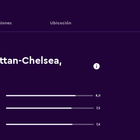
iones
Ubicación
ttan-Chelsea,
8,0
7,5
7,6