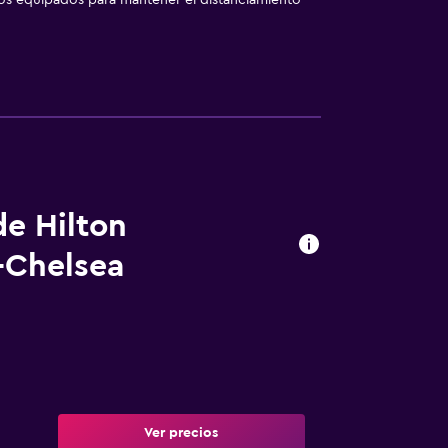
los equipados para mantener el distanciamiento
de Hilton
-Chelsea
Ver precios