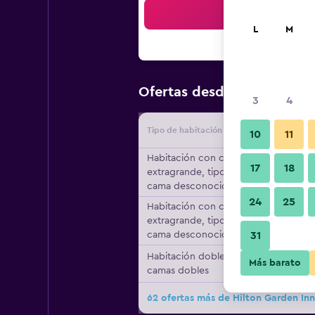
Bus
L
M
$117
Ofertas desde
/
Oferta má
3
4
Tipo de habitación
Proveedo
10
11
Habitación con cama
17
18
extragrande, tipo de
cama desconocido
24
25
Habitación con cama
extragrande, tipo de
cama desconocido
31
Habitación doble, 2
Más barato
camas dobles
62 ofertas más de Hilton Garden I