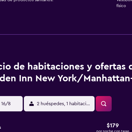
idad de productos sanitarios.
Vestíbu
físico
cio de habitaciones y ofertas 
den Inn New York/Manhattan
 16/8
2 huéspedes, 1 habitación
$179
s
por noche con tasas