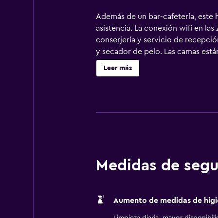
Además de un bar-cafetería, este 
asistencia. La conexión wifi en las
conserjería y servicio de recepci
y secador de pelo. Las camas están
con canales digitales de suscripci
Leer más
habitaciones: frigorífico y micro
gratuitos. Los huéspedes pueden na
especialmente pensadas para las pe
incluyen tabla de planchar con pla
Medidas de segu
Aumento de medidas de higi