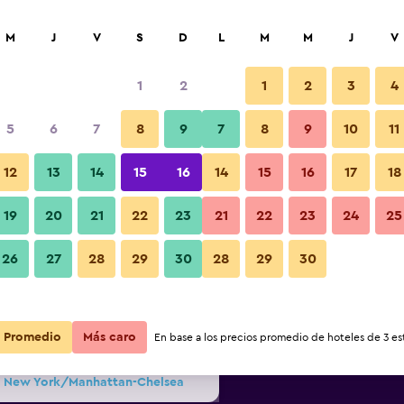
car
M
J
V
S
D
L
M
M
J
V
1
2
1
2
3
4
s barata de precio por noche
5
6
7
8
9
7
8
9
10
11
Bar
r
Total noche
12
13
14
15
16
14
15
16
17
18
19
20
21
22
23
21
22
23
24
25
$117
Ver oferta
26
27
28
29
30
28
29
30
Fotos
$158
Ver oferta
Promedio
$178
Más caro
Ver oferta
En base a los precios promedio de hoteles de 3 est
nn New York/Manhattan-Chelsea