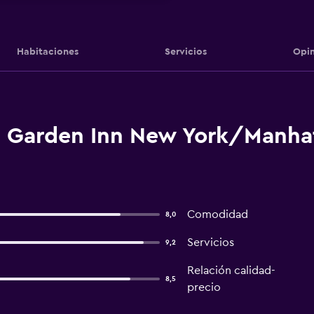
Habitaciones
Servicios
Opin
n Garden Inn New York/Manha
Comodidad
8,0
Servicios
9,2
Relación calidad-
8,5
precio