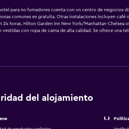
hotel para no fumadores cuenta con un centro de negocios dis
 zonas comunes es gratuita. Otras instalaciones incluyen café 
ón 24 horas. Hilton Garden Inn New York/Manhattan-Chelsea of
 vestidas con ropa de cama de alta calidad. Se ofrece una tel
ón y películas de pago. Los huéspedes pueden utilizar los sigui
ondas. Los baños están equipados con ducha y bañera combinad
vegar por la web gracias a nuestro acceso a Internet gratis (
rsonas en viaje de negocios se incluyen escritorio, sillas de 
ncha y cortinas opacas. Se ofrece servicio de limpieza todos l
ridad del alojamiento
ene
Polític