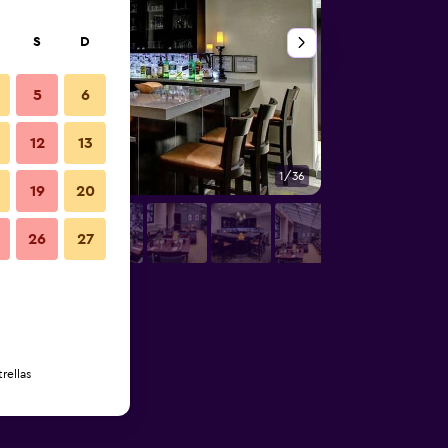
S
D
5
6
12
13
1/36
Vista del exterior
19
20
26
27
rellas