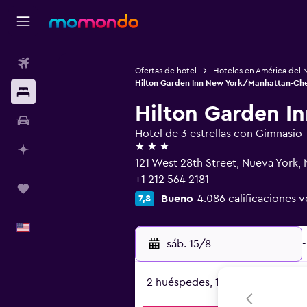
Vuelos
Ofertas de hotel
Hoteles en América del 
Hilton Garden Inn New York/Manhattan-Che
Alojamientos
Hilton Garden I
Autos
Hotel de 3 estrellas con Gimnasio
3 estrellas
Planifica con IA
121 West 28th Street, Nueva York,
+1 212 564 2181
Trips
Bueno
4.086 calificaciones v
7,8
Español
sáb. 15/8
-
2 huéspedes, 1 habitación