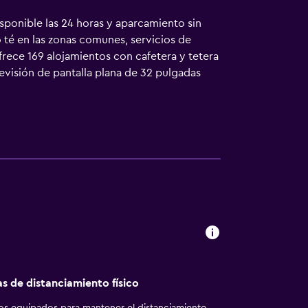
ponible las 24 horas y aparcamiento sin
o té en las zonas comunes, servicios de
rece 169 alojamientos con cafetera y tetera
evisión de pantalla plana de 32 pulgadas
entes servicios disponibles en las
as y artículos de higiene personal
por cable y wifi). Entre las comodidades
oficina y teléfono. Las habitaciones también
os días.
as de distanciamiento físico