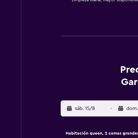
Limpieza diaria, mayor disponibil
Pre
Gar
sáb. 15/8
-
dom.
Habitación queen, 2 camas grande