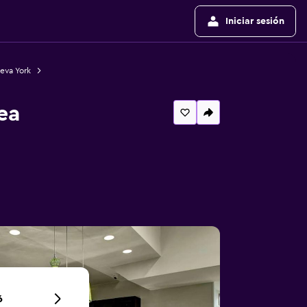
Iniciar sesión
eva York
ea
6