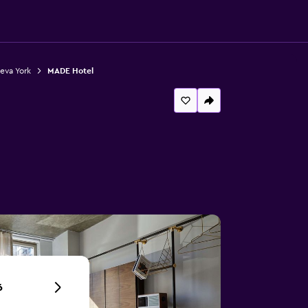
eva York
MADE Hotel
6