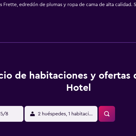
as Frette, edredón de plumas y ropa de cama de alta calidad. S
. Los baños están equipados con ducha, albornoces, zapatilla
gratis. Los servicios para las personas de negocios incluyen e
restricciones). Es posible solicitar juegos de cama hipoalergé
impieza todos los días. Los servicios de ocio y esparcimiento e
cio de habitaciones y ofertas
Hotel
15/8
2 huéspedes, 1 habitación