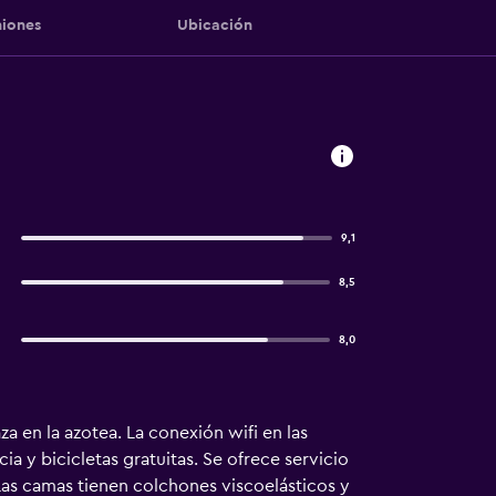
iones
Ubicación
9,1
8,5
8,0
 en la azotea. La conexión wifi en las
a y bicicletas gratuitas. Se ofrece servicio
Las camas tienen colchones viscoelásticos y