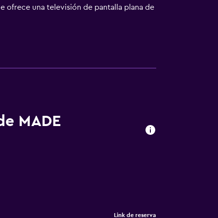
e ofrece una televisión de pantalla plana de
s y secador de pelo. Este hotel en Nueva
scritorio y teléfono; se ofrecen llamadas
nicos, tabla de planchar con plancha y cambio
n este hotel incluyen bicicletas gratuitas.
 de MADE
Link de reserva