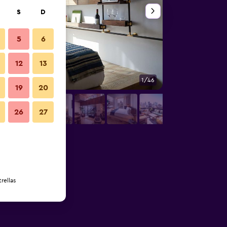
S
D
5
6
12
13
1/46
Bar
19
20
26
27
rellas