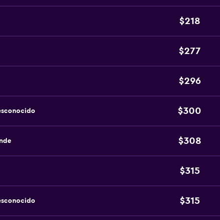
$218
$277
$296
$300
esconocido
$308
ande
$315
$315
esconocido