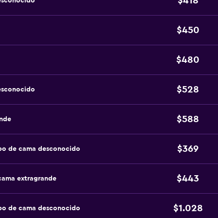
$418
esconocido
$450
$480
$528
esconocido
$588
ande
$369
ipo de cama desconocido
$443
 cama extragrande
$1.028
ipo de cama desconocido