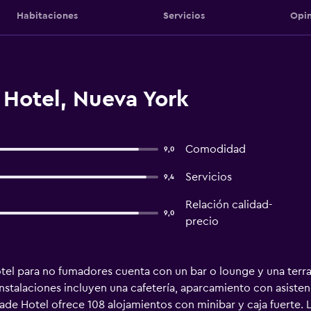
Habitaciones
Servicios
Opin
Hotel, Nueva York
Comodidad
9,0
Servicios
9,4
Relación calidad-
9,0
precio
el para no fumadores cuenta con un bar o lounge y una terraza
nstalaciones incluyen una cafetería, aparcamiento con asistenci
ade Hotel ofrece 108 alojamientos con minibar y caja fuerte. 