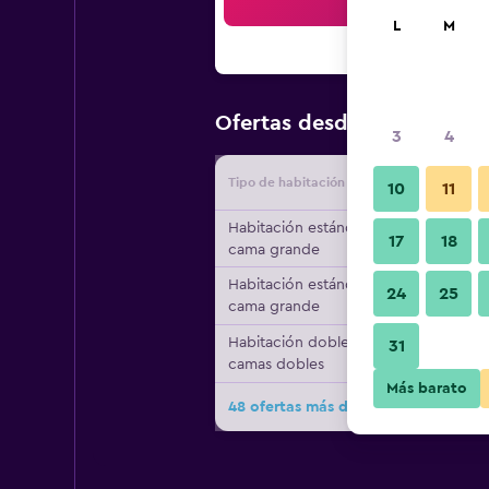
Bus
L
M
$218
Ofertas desde
/
Oferta m
3
4
Tipo de habitación
Proveedo
10
11
Habitación estándar, 1
17
18
cama grande
Habitación estándar, 1
24
25
cama grande
Habitación doble, 2
31
camas dobles
Más barato
48 ofertas más de MADE Hotel