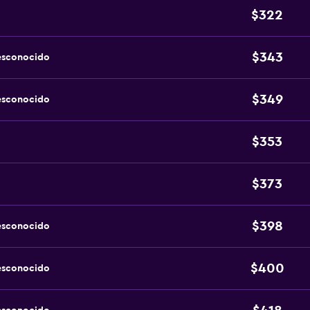
$322
$343
esconocido
$349
esconocido
$353
$373
$398
esconocido
$400
esconocido