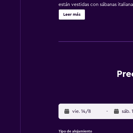
están vestidas con sábanas italian
40 pulgadas con canales por cable
Leer más
York ofrece acceso a Internet wifi 
locales gratuitas (pueden existir 
de toallas. Se ofrece servicio de l
Pre
vie. 14/8
-
sáb. 
Tipo de alojamiento