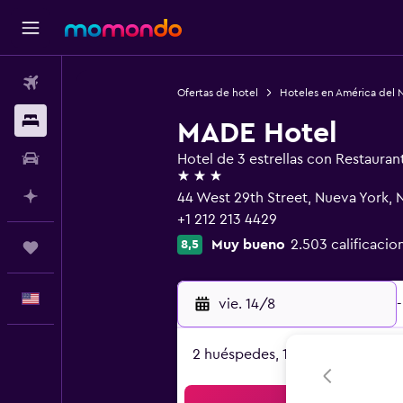
Vuelos
Ofertas de hotel
Hoteles en América del 
Alojamientos
MADE Hotel
Autos
Hotel de 3 estrellas con Restauran
3 estrellas
Planifica con IA
44 West 29th Street, Nueva York, 
+1 212 213 4429
Muy bueno
2.503 calificacio
8,5
Trips
Español
vie. 14/8
-
2 huéspedes, 1 habitación