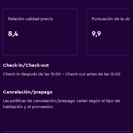
Acondicionador
Relación calidad-precio
Puntuación de la ubi
General
Vista a una calle tranquila
8,4
9,9
Pantuflas
Vista al patio interior
Posibilidad de habitaciones conectadas
Check-in/Check-out
Habitaciones insonorizadas
Check-in después de las 15:00 - Check-out antes de las 12:00
Insonorización
Teléfono
Cancelación/prepago
Alfombrado
Las políticas de cancelación/prepago varían según el tipo de
Vista a la ciudad
habitación y el proveedor.
Espacio de almacenamiento
Sistema de entretenimiento