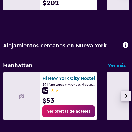
$202
Estacionamiento y transporte
Estacionamiento
Valet parking
Zona de trabajo
Alojamientos cercanos en Nueva York
Fax/fotocopiadora
Escritorio
Manhattan
Ver más
Hi New York City Hostel
Actividades
891 Amsterdam Avenue, Nueva York, NY
Tienda de regalos
2 estrellas
8,7
Salón de belleza
$53
Ver ofertas de hoteles
Salud y seguridad
Limpieza diaria