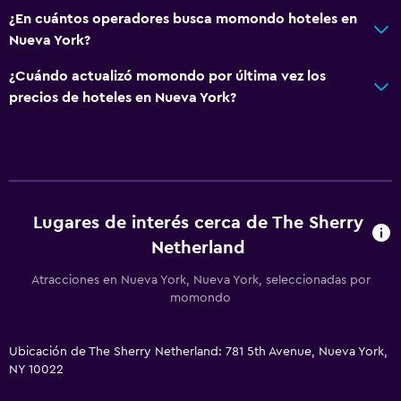
¿En cuántos operadores busca momondo hoteles en
Accesibilidad y adecuación
Nueva York?
Mascotas permitidas bajo consulta (pueden aplicar cargos
¿Cuándo actualizó momondo por última vez los
extra)
precios de hoteles en Nueva York?
Ducha adaptada para silla de ruedas
Ascensor
Hipoalergénico
Tina de baño adaptada
Lugares de interés cerca de The Sherry
Para no fumadores
Netherland
Comedor
Atracciones en Nueva York, Nueva York, seleccionadas por
momondo
Utensilios de cocina
Restaurante
Ubicación de The Sherry Netherland: 781 5th Avenue, Nueva York,
Bar/lounge
NY 10022
Tetera/cafetera