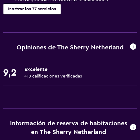
Mostrar los 77 servicios
Servicios básicos
Wifi gratis
Wifi disponible en todas las instalaciones
Opiniones de The Sherry Netherland
Internet
Ropa de cama
Excelente
9,2
Toallas
418 calificaciones verificadas
Artículos de aseo gratis
Champú
Alarma de humo
Calefacción
Información de reserva de habitaciones
Gel de ducha
en The Sherry Netherland
Aire acondicionado