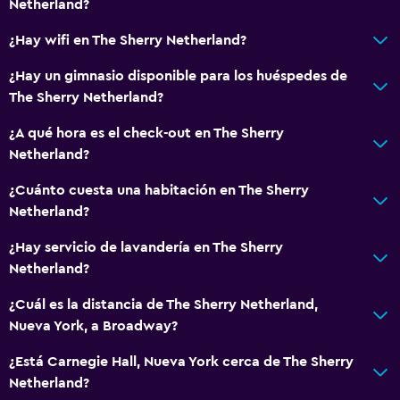
Netherland?
Aseo
¿Hay wifi en The Sherry Netherland?
Cepillo de dientes
Albornoz
¿Hay un gimnasio disponible para los huéspedes de
The Sherry Netherland?
Baño privado
¿A qué hora es el check-out en The Sherry
Servicios y facilidades
Netherland?
Centro de negocios
¿Cuánto cuesta una habitación en The Sherry
Servicio de despertador
Netherland?
Servicio de conserjería
¿Hay servicio de lavandería en The Sherry
Caja fuerte
Netherland?
Servicio de habitaciones
¿Cuál es la distancia de The Sherry Netherland,
Check-out exprés
Nueva York, a Broadway?
Botella de agua
¿Está Carnegie Hall, Nueva York cerca de The Sherry
Recepción 24 horas
Netherland?