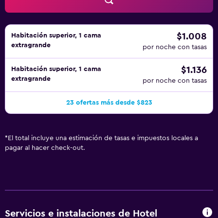
masajes en la habitación, juegos de cama hipoalergénicos
y tabla de planchar con plancha. Se ofrece servicio
nocturno de descubierta y servicio de limpieza todos los
días. Los servicios de ocio y esparcimiento en este hotel
$1.008
Habitación superior, 1 cama
extragrande
incluyen gimnasio abierto las 24 horas.
por noche con tasas
$1.136
Habitación superior, 1 cama
extragrande
por noche con tasas
23 ofertas más desde $823
*
El total incluye una estimación de tasas e impuestos locales a
pagar al hacer check-out.
Servicios e instalaciones de Hotel