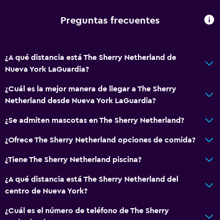
Radio
Preguntas frecuentes
TV de pantalla plana
TV por cable o vía satélite
¿A qué distancia está The Sherry Netherland de
Reproductor de CD
Nueva York LaGuardia?
Canales de pago
¿Cuál es la mejor manera de llegar a The Sherry
TV
Netherland desde Nueva York LaGuardia?
Base dock para smartphone
¿Se admiten mascotas en The Sherry Netherland?
Reproductor de DVD
¿Ofrece The Sherry Netherland opciones de comida?
Baño
¿Tiene The Sherry Netherland piscina?
Ducha
¿A qué distancia está The Sherry Netherland del
Gorro de baño
centro de Nueva York?
Tina de baño
¿Cuál es el número de teléfono de The Sherry
Secador de pelo