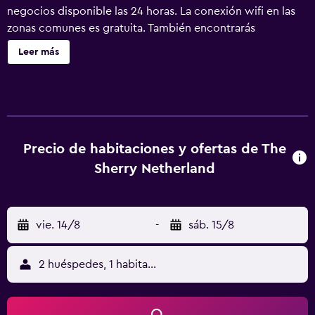
negocios disponible las 24 horas. La conexión wifi en las
zonas comunes es gratuita. También encontrarás
aparcamiento con asistencia, un centro de negocios y
Leer más
servicios de conserjería. The Sherry Netherland ofrece 50
alojamientos con caja fuerte y periódicos gratuitos. Cada
alojamiento tiene un mobiliario y decoración diferentes.
Las camas están vestidas con sábanas de algodón egipcio,
edredón de plumas y ropa de cama de alta calidad. Se
ofrece una televisión de pantalla plana de 50 pulgadas con
Precio de habitaciones y ofertas de The
canales por cable de suscripción. Se ofrece frigorífico y
Sherry Netherland
cafetera y tetera. Los baños están equipados con bañera o
ducha, albornoces, zapatillas y artículos de higiene
personal de diseño. Este hotel en Nueva York ofrece
vie. 14/8
-
sáb. 15/8
acceso a Internet wifi gratis. Los servicios para las
personas de negocios incluyen escritorio y teléfono; se
ofrecen llamadas locales gratuitas (pueden existir
2 huéspedes, 1 habitación
restricciones). Las habitaciones también incluyen botella
de agua gratuita y secador de pelo. Es posible solicitar