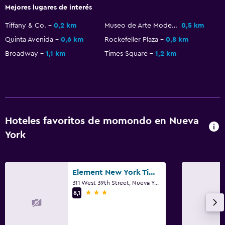
Mejores lugares de interés
Nevera
Cafetera
Tiffany & Co.
0,2 km
Museo de Arte Moderno
0,5 km
Quinta Avenida
0,6 km
Rockefeller Plaza
0,8 km
Lavandería
Broadway
1,1 km
Times Square
1,2 km
Lavandería
Servicio de planchado
Servicios de lavandería/tintorería
Plancha y tabla de planchar
Hoteles favoritos de momondo en Nueva
York
Plancha para pantalones
Habitación
Element New York Times Square West
Camas extralargas (+2 m)
311 West 39th Street, Nueva York, NY
3 estrellas
8,1
Despertador
Armario o clóset