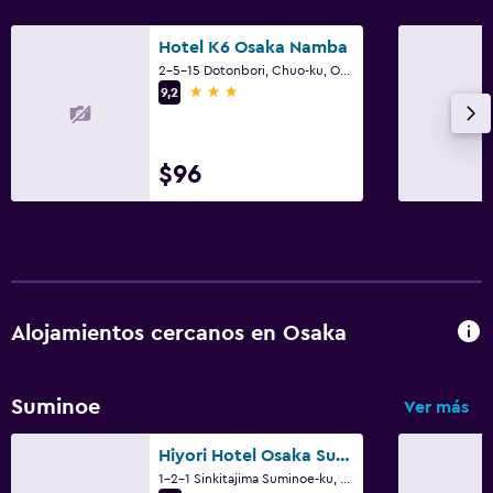
Hotel K6 Osaka Namba
2-5-15 Dotonbori, Chuo-ku, Osaka
3 estrellas
9,2
$96
Alojamientos cercanos en Osaka
Suminoe
Ver más
Hiyori Hotel Osaka Suminoekoen Station
1-2-1 Sinkitajima Suminoe-ku, Osaka