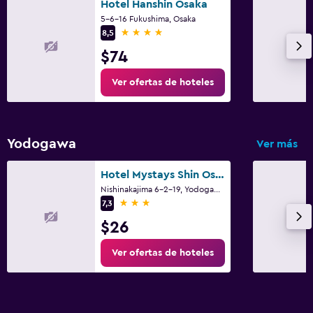
Hotel Hanshin Osaka
5-6-16 Fukushima, Osaka
4 estrellas
8,5
$74
Ver ofertas de hoteles
Yodogawa
Ver más
Hotel Mystays Shin Osaka Conference Center
Nishinakajima 6-2-19, Yodogawa-ku, Osaka
3 estrellas
7,3
$26
Ver ofertas de hoteles