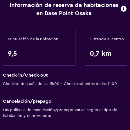
Información de reserva de habitaciones
Baño
en Base Point Osaka
Secador de pelo
Lavandería
Puntuación de la ubicación
Distancia al centro
Lavandería
9,5
0,7 km
Actividades
Bicicletas
Check-in/Check-out
Check-in después de las 15:00 - Check-out antes de las 11:00
General
Espacio de almacenamiento
Cancelación/prepago
Las políticas de cancelación/prepago varían según el tipo de
Salud y seguridad
habitación y el proveedor.
Caja fuerte