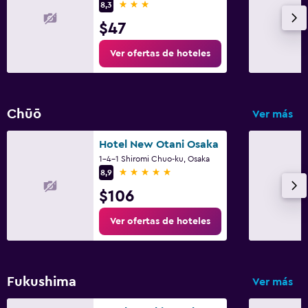
3 estrellas
8,3
$47
Ver ofertas de hoteles
Chūō
Ver más
Hotel New Otani Osaka
1-4-1 Shiromi Chuo-ku, Osaka
5 estrellas
8,9
$106
Ver ofertas de hoteles
Fukushima
Ver más