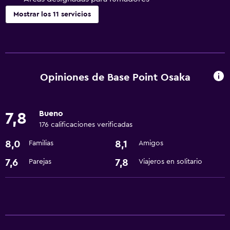
Mostrar los 11 servicios
Comedor
Microondas
Nevera
Opiniones de Base Point Osaka
Servicios básicos
Bueno
7,8
Wifi gratis
176 calificaciones verificadas
Aire acondicionado
8,0
8,1
Familias
Amigos
Sistema de entretenimiento
7,6
7,8
Parejas
Viajeros en solitario
TV por cable o vía satélite
Accesibilidad y adecuación
Áreas designadas para fumadores