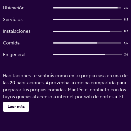
Ubicación
9,5
Servicios
8,3
Instalaciones
8,3
Comida
6,5
En general
7,6
Habitaciones Te sentirás como en tu propia casa en una de
las 20 habitaciones. Aprovecha la cocina compartida para
preparar tus propias comidas. Mantén el contacto con los
tuyos gracias al acceso a internet por wifi de cortesía. El
cuarto de baño dispone de ducha. Servicios Con alquiler
Leer más
de bicicletas y muchas otras instalaciones recreativas a tu
disposición, no te quedará ni un minuto libre. Se ofrece
también acceso a internet por wifi gratuito y una máquina