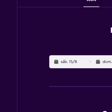
sáb. 15/8
-
dom.