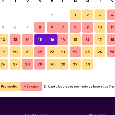
M
J
V
S
D
L
M
M
J
V
1
2
1
2
3
4
5
6
7
8
9
7
8
9
10
11
12
13
14
15
16
14
15
16
17
18
Ver precios
House
19
20
21
22
23
21
22
23
24
25
26
27
28
29
30
28
29
30
Ver precios
House
Ver precios
House
Promedio
Más caro
En base a los precios promedio de hoteles de 3 est