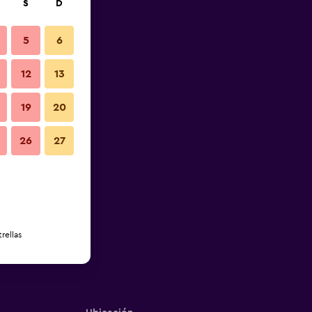
S
D
5
6
12
13
19
20
26
27
rellas