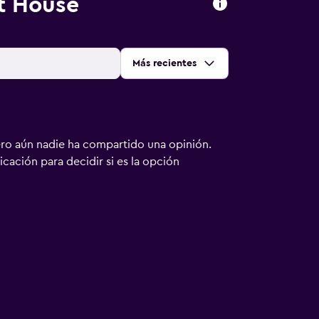
t House
Ordenar por
:
Más recientes
ero aún nadie ha compartido una opinión.
bicación para decidir si es la opción