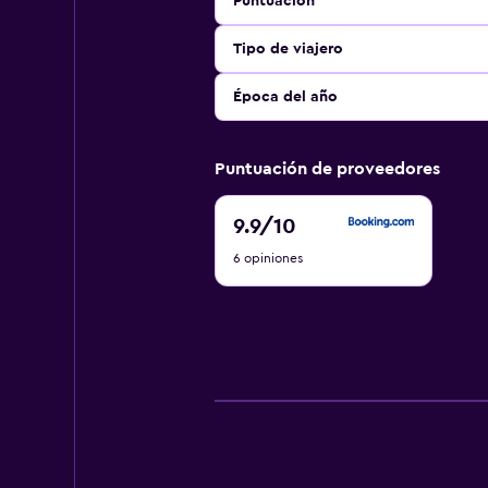
Puntuación
Tipo de viajero
Época del año
Puntuación de proveedores
9.9
9.9
/10
de
6 opiniones
10