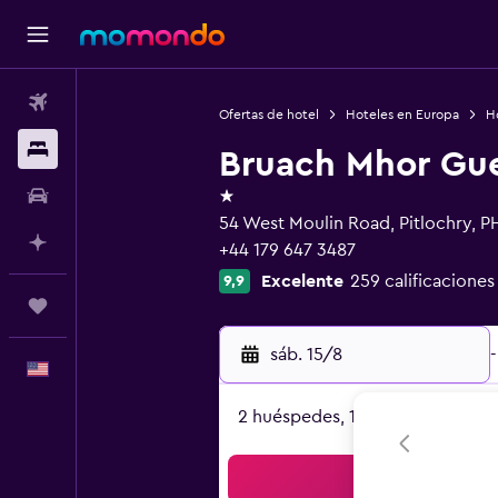
Vuelos
Ofertas de hotel
Hoteles en Europa
H
Alojamientos
Bruach Mhor Gu
1 estrella
Autos
54 West Moulin Road, Pitlochry, 
Planifica con IA
+44 179 647 3487
Excelente
259 calificaciones
9,9
Trips
sáb. 15/8
-
Español
2 huéspedes, 1 habitación
Bus