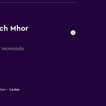
ach Mhor
por momondo
 Dam
1.4 km