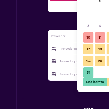
L
M
3
4
Proveedor
10
11
Proveedor para Bruach Mhor Guest 
17
18
24
25
Proveedor para Bruach Mhor Guest 
31
Proveedor para Bruach Mhor Guest 
Más barato
Sobre