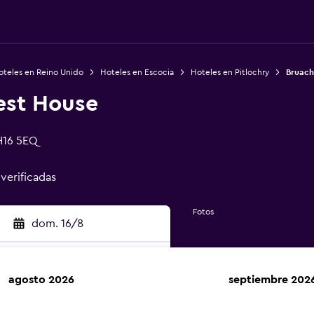
oteles en Reino Unido
Hoteles en Escocia
Hoteles en Pitlochry
Bruach
est House
PH16 5EQ
 verificadas
Fotos
dom. 16/8
agosto 2026
septiembre 202
car