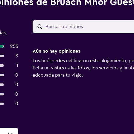
iniones de Bruach Mhor Gues
das
255
Aún no hay opiniones
3
Los huéspedes calificaron este alojamiento, p
1
Echa un vistazo a las fotos, los servicios y la u
0
adecuada para tu viaje.
0
0
0