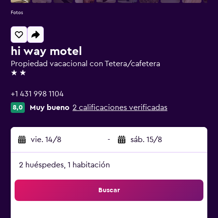
Fotos
hi way motel
Propiedad vacacional con Tetera/cafetera
2 estrellas
+1 431 998 1104
Muy bueno
2 calificaciones verificadas
8,0
vie. 14/8
-
sáb. 15/8
2 huéspedes, 1 habitación
Buscar