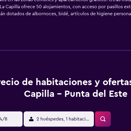
La Capilla ofrece 50 alojamientos, con acceso por pasillos exte
tán dotados de albornoces, bidé, artículos de higiene persona
b gracias a nuestro acceso a Internet wifi gratis. Los servi
lamadas locales gratuitas (pueden existir restricciones). Se ofr
masaje además de piscina cubierta y piscina al aire libre. Ot
recio de habitaciones y oferta
Capilla - Punta del Este
14/8
2 huéspedes, 1 habitación