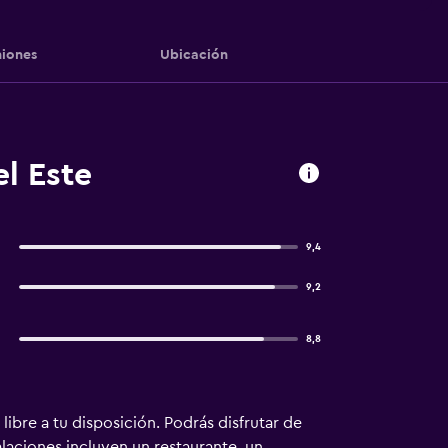
iones
Ubicación
el Este
9,4
9,2
8,8
libre a tu disposición. Podrás disfrutar de
alaciones incluyen un restaurante, un