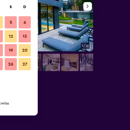
S
D
5
6
12
13
1/11
Playa
19
20
26
27
rellas