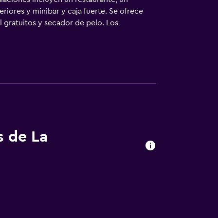
riores y minibar y caja fuerte. Se ofrece
l gratuitos y secador de pelo. Los
cios para las personas de negocios incluyen
ece servicio de limpieza todos los días. En el
ros servicios de ocio y esparcimiento
s de La