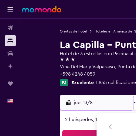
Vuelos
Ofertas de hotel
Hoteles en América del 
Alojamientos
La Capilla - Punt
Autos
Hotel de 3 estrellas con Piscina al a
3 estrellas
Planifica con IA
Vina Del Mar y Valparaiso, Punta de
+598 4248 4059
Excelente
1.835 calificacione
9,1
Trips
Español
jue. 13/8
-
2 huéspedes, 1 habitación