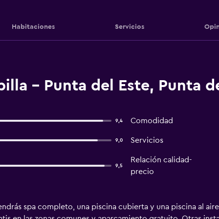
Habitaciones
Servicios
Opin
illa - Punta del Este, Punta d
Comodidad
9,4
Servicios
9,0
Relación calidad-
9,5
precio
drás spa completo, una piscina cubierta y una piscina al aire 
atis en las zonas comunes y aparcamiento gratuito. Otras inst