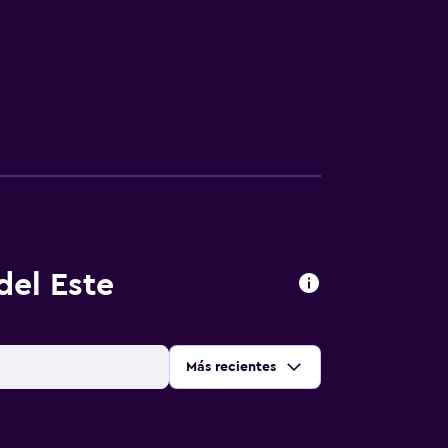
del Este
Ordenar por
:
Más recientes