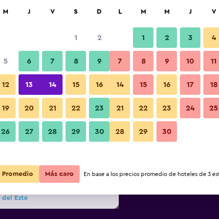
car
M
J
V
S
D
L
M
M
J
V
1
2
1
2
3
4
s barata de precio por noche
5
6
7
8
9
7
8
9
10
11
Otros
r
Total noche
12
13
14
15
16
14
15
16
17
18
$73
Ver oferta
19
20
21
22
23
21
22
23
24
25
Fotos
26
27
28
29
30
28
29
30
$89
Ver oferta
$96
Ver oferta
Promedio
Más caro
En base a los precios promedio de hoteles de 3 est
 del Este