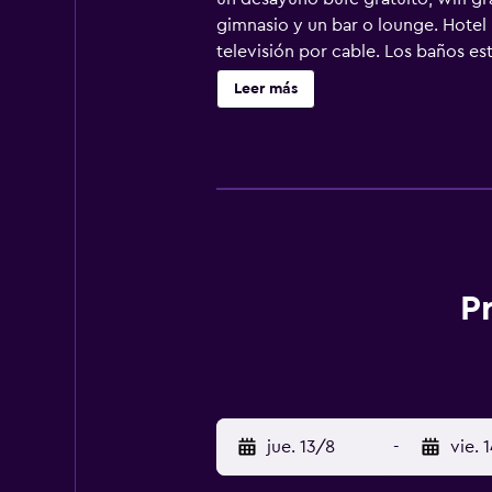
gimnasio y un bar o lounge. Hotel 
televisión por cable. Los baños es
huéspedes pueden navegar por la we
Leer más
escritorio y teléfono; se ofrecen l
alojamiento hay 2 bañeras de hidro
incluyen sauna y gimnasio.
P
jue. 13/8
-
vie. 