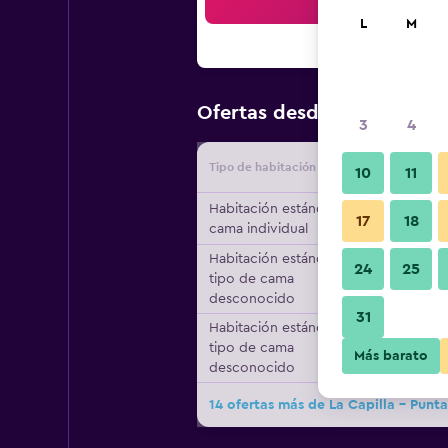
Bus
L
M
$73
Ofertas desde
/
Oferta má
3
4
Tipo de habitación
Proveedo
10
11
Habitación estándar, 1
17
18
cama individual
Habitación estándar,
24
25
tipo de cama
desconocido
31
Habitación estándar,
tipo de cama
Más barato
desconocido
14 ofertas más de La Capilla - Punta