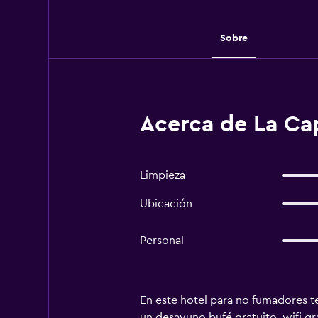
Sobre
Acerca de La Cap
Limpieza
Ubicación
Personal
En este hotel para no fumadores ten
un desayuno bufé gratuito, wifi gr