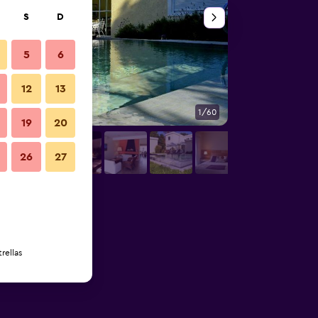
S
D
5
6
12
13
1/60
Piscina
19
20
26
27
rellas