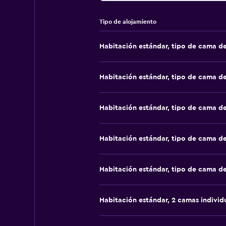
política de la propiedad. Es posi
una tarjeta de crédito, débito o de
Tipo de alojamiento
pueden garantizar. Están sujetas a
anticipación! Antes de viajar a es
Habitación estándar, tipo de cama d
propiedad, como mínimo, 72 horas a
reservación. Los huéspedes deben c
recepción los recibirá al momento
Habitación estándar, tipo de cama d
aceptan animales de servicio Inst
no está implementando medidas par
Habitación estándar, tipo de cama d
Habitación estándar, tipo de cama d
Habitación estándar, tipo de cama d
Habitación estándar, 2 camas individ