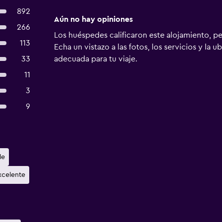
892
Aún no hay opiniones
266
Los huéspedes calificaron este alojamiento, p
113
Echa un vistazo a las fotos, los servicios y la u
33
adecuada para tu viaje.
11
3
9
le
xcelente