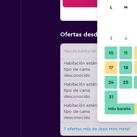
Bus
L
M
$60
Ofertas desde
/
Oferta má
3
4
Tipo de habitación
Proveedo
10
11
Habitación estándar,
17
18
tipo de cama
desconocido
24
25
Habitación estándar,
tipo de cama
desconocido
31
Habitación estándar,
Más barato
tipo de cama
desconocido
7 ofertas más de Joan Miro Hotel