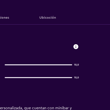
iones
Ubicación
10,0
10,0
personalizada, que cuentan con minibar y