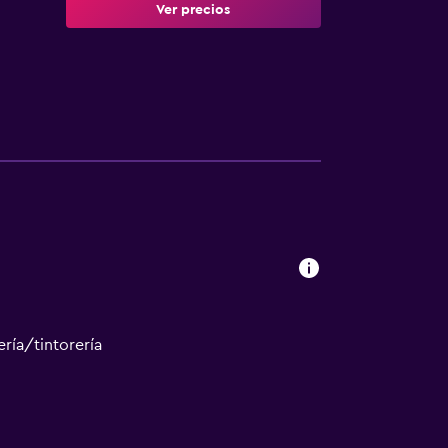
Ver precios
ría/tintorería