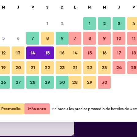
car
M
J
V
S
D
L
M
M
J
V
1
2
1
2
3
4
s barata de precio por noche
5
6
7
8
9
7
8
9
10
11
Piscina
r
Total noche
12
13
14
15
16
14
15
16
17
18
19
20
21
22
23
21
22
23
24
25
$60
Ver oferta
26
27
28
29
30
28
29
30
Fotos
$70
Ver oferta
Promedio
Más caro
En base a los precios promedio de hoteles de 3 est
$82
Ver oferta