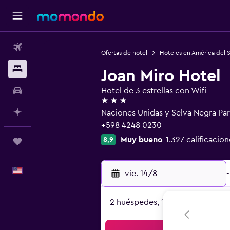
Vuelos
Ofertas de hotel
Hoteles en América del 
Alojamientos
Joan Miro Hotel
Autos
Hotel de 3 estrellas con Wifi
3 estrellas
Planifica con IA
Naciones Unidas y Selva Negra Par
+598 4248 0230
Muy bueno
1.327 calificacion
8,9
Trips
Español
vie. 14/8
-
2 huéspedes, 1 habitación