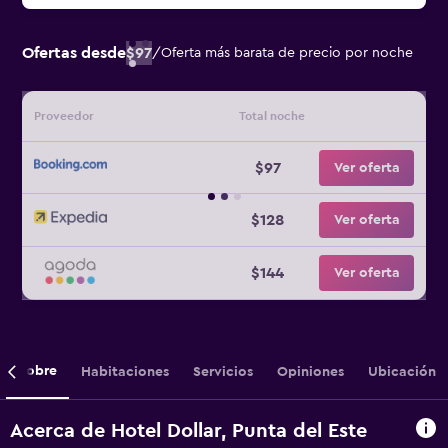
Ofertas desde
$97
/
Oferta más barata de precio por noche
Proveedor
Total noche
$97
Ver oferta
$128
Ver oferta
$144
Ver oferta
Sobre
Habitaciones
Servicios
Opiniones
Ubicación
Acerca de Hotel Dollar, Punta del Este