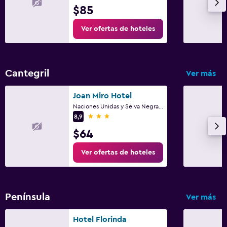
$85
Ver ofertas de hoteles
Cantegril
Ver más
Joan Miro Hotel
Naciones Unidas y Selva Negra Parada 11, Punta del Este
3 estrellas
8,9
$64
Ver ofertas de hoteles
Península
Ver más
Hotel Florinda