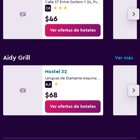
Calle 27 Entre Gorlero Y 24, Punta del Este
3 estrellas
7,8
$46
Ver ofertas de hoteles
Aidy Grill
Ver más
Hostel 32
Lenguas de Diamante esquina Juana de America, Punta del Este
1 estrella
8,0
$68
Ver ofertas de hoteles