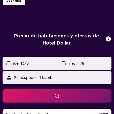
Leer más
Hotel Dollar ofrece 30 alojamientos con aire
acondicionado, minibar y caja fuerte. Se ofrece televisión
por satélite. Los baños están equipados con ducha con
cabezal de ducha tipo lluvia, bidé y artículos de higiene
personal gratuitos. Este hotel en Punta del Este ofrece
acceso a Internet wifi gratis. Se ofrece servicio nocturno
Precio de habitaciones y ofertas de
de descubierta y servicio de limpieza todos los días. Se
Hotel Dollar
pueden practicar las actividades de ocio y esparcimiento
que se indican más abajo en las instalaciones o cerca del
alojamiento (es posible que se aplique un recargo).
jue. 13/8
-
vie. 14/8
2 huéspedes, 1 habitación