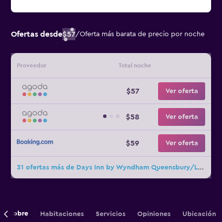
Ofertas desde
$57
/
Oferta más barata de precio por noche
Proveedor
Total noche
$57
Ver oferta
$58
Ver oferta
$59
Ver oferta
31 ofertas más de Days Inn by Wyndham Queensbury/Lake George
Sobre
Habitaciones
Servicios
Opiniones
Ubicación