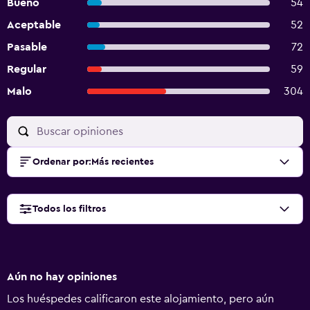
Bueno
54
Aceptable
52
Pasable
72
Regular
59
Malo
304
Ordenar por
:
Más recientes
Todos los filtros
Aún no hay opiniones
Los huéspedes calificaron este alojamiento, pero aún