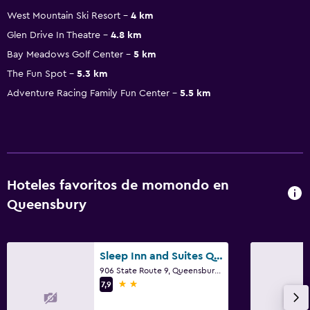
West Mountain Ski Resort
4 km
Glen Drive In Theatre
4.8 km
Bay Meadows Golf Center
5 km
The Fun Spot
5.3 km
Adventure Racing Family Fun Center
5.5 km
Hoteles favoritos de momondo en
Queensbury
Sleep Inn and Suites Queensbury - Lake George
906 State Route 9, Queensbury, NY
2 estrellas
7,9