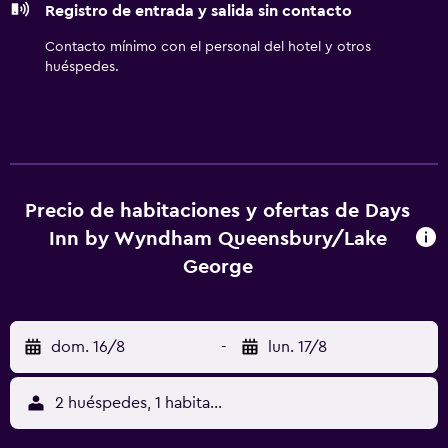
Registro de entrada y salida sin contacto
restricciones). Las habitaciones también incluyen tabla de
planchar con plancha y ventilador portátil. Se ofrece
Contacto mínimo con el personal del hotel y otros
servicio de limpieza todos los días. Los servicios de ocio y
huéspedes.
esparcimiento en este hotel incluyen gimnasio. Se pueden
practicar las actividades de ocio y esparcimiento que se
indican más abajo en las instalaciones o cerca del
alojamiento (es posible que se aplique un recargo).
Precio de habitaciones y ofertas de Days
Inn by Wyndham Queensbury/Lake
George
dom. 16/8
-
lun. 17/8
2 huéspedes, 1 habitación