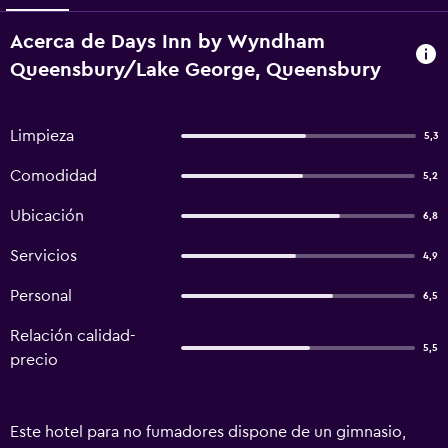
Acerca de Days Inn by Wyndham
Queensbury/Lake George, Queensbury
Limpieza
5,3
Comodidad
5,2
Ubicación
6,8
Servicios
4,9
Personal
6,5
Relación calidad-
5,5
precio
Este hotel para no fumadores dispone de un gimnasio,