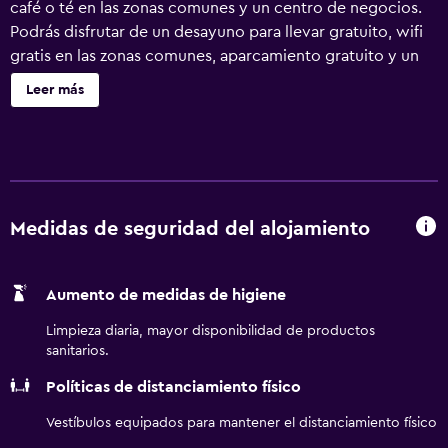
café o té en las zonas comunes y un centro de negocios.
Podrás disfrutar de un desayuno para llevar gratuito, wifi
gratis en las zonas comunes, aparcamiento gratuito y un
detalle de bienvenida gratuito. Otras instalaciones
Leer más
incluyen check-out exprés, periódicos gratuitos y
asistencia turística y para la compra de entradas. Days Inn
by Wyndham Queensbury/Lake George ofrece 42
alojamientos con aire acondicionado, cafetera y tetera y
secador de pelo. Las habitaciones disponen de balcón. Las
camas tienen colchones con una capa de acolchado
Medidas de seguridad del alojamiento
adicional. Se ofrece una televisión LED de 50 pulgadas
con canales digitales de suscripción. Se ofrece frigorífico
Aumento de medidas de higiene
y microondas. Los baños están equipados con ducha y
bañera combinadas con cabezal de ducha con
Limpieza diaria, mayor disponibilidad de productos
hidromasaje y artículos de higiene personal gratuitos. Los
sanitarios.
huéspedes pueden navegar por la web gracias a nuestro
Políticas de distanciamiento físico
acceso a Internet wifi gratis. Los servicios para las
personas de negocios incluyen teléfono; las llamadas
Vestíbulos equipados para mantener el distanciamiento físico
locales y de larga distancia son gratuitas (pueden existir