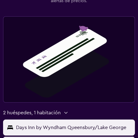
alertas de precios.
2 huéspedes, 1 habitación
Days Inn by Wyndham Queensbury/Lake George