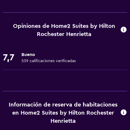
Servicios y facilidades
Salas de conferencia
Centro de negocios
Opiniones de Home2 Suites by Hilton
Servicio de despertador
Rochester Henrietta
Caja fuerte
Instalaciones para reuniones
Bueno
7,7
Minimercado en las instalaciones
539 calificaciones verificadas
Check-out exprés
Recepción 24 horas
Servicios básicos
Wifi gratis
Información de reserva de habitaciones
en Home2 Suites by Hilton Rochester
Wifi disponible en todas las instalaciones
Henrietta
Internet