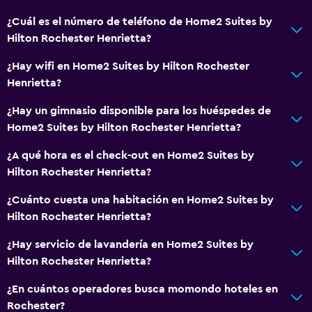
Cortina
¿Cuál es el número de teléfono de Home2 Suites by
Espacio de almacenamiento
Hilton Rochester Henrietta?
Sistema de entretenimiento
¿Hay wifi en Home2 Suites by Hilton Rochester
Henrietta?
Radio
TV de pantalla plana
¿Hay un gimnasio disponible para los huéspedes de
Home2 Suites by Hilton Rochester Henrietta?
Biblioteca
TV por cable o vía satélite
¿A qué hora es el check-out en Home2 Suites by
Hilton Rochester Henrietta?
TV
¿Cuánto cuesta una habitación en Home2 Suites by
Salud y seguridad
Hilton Rochester Henrietta?
Limpieza diaria
¿Hay servicio de lavandería en Home2 Suites by
Botiquín de primeros auxilios
Hilton Rochester Henrietta?
Cámaras CCTV en zonas comunes
¿En cuántos operadores busca momondo hoteles en
Caja fuerte
Rochester?