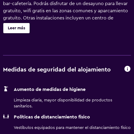
bar-cafetería. Podrás disfrutar de un desayuno para llevar
gratuito, wifi gratis en las zonas comunes y aparcamiento
gratuito. Otras instalaciones incluyen un centro de
negocios disponible las 24 horas, café o té en las zonas
Leer más
comunes y un centro de negocios. Se ofrece un servicio
de limpieza a petición. Home2 Suites by Hilton Rochester
Henrietta, NY ofrece 89 alojamientos con cafetera y tetera
y secador de pelo. Estos alojamientos disponen de una
zona de estar separada y están amueblados con sofá cama
de doble. Se ofrece una televisión de pantalla plana en
Medidas de seguridad del alojamiento
todas las habitaciones. Se ofrece frigorífico/congelador
grande y microondas. Este hotel en Rochester ofrece
Aumento de medidas de higiene
acceso a Internet por cable y wifi gratis. Los servicios para
las personas de negocios incluyen escritorio y teléfono; se
Limpieza diaria, mayor disponibilidad de productos
ofrecen llamadas locales gratuitas (pueden existir
sanitarios.
restricciones). Las habitaciones también incluyen tabla de
Políticas de distanciamiento físico
planchar con plancha y cortinas opacas. Se ofrece servicio
de limpieza a petición. Los servicios de ocio y
Vestíbulos equipados para mantener el distanciamiento físico
esparcimiento en este hotel incluyen una piscina cubierta