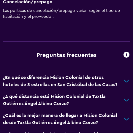
Cancelación/prepago
Áreas designadas para fumadores
Las políticas de cancelación/prepago varían según el tipo de
Entrada privada
habitación y el proveedor.
Baño
Baño compartido
Ducha
Preguntas frecuentes
Inodoro con cisterna alta
Baño pequeño adicional
¿En qué se diferencia Mision Colonial de otros
Secador de pelo
hoteles de 3 estrellas en San Cristóbal de las Casas?
Aseo
¿A qué distancia está Mision Colonial de Tuxtla
Papel higiénico
Gutiérrez Ángel Albino Corzo?
Baño público
¿Cuál es la mejor manera de llegar a Mision Colonial
Baño privado
desde Tuxtla Gutiérrez Ángel Albino Corzo?
Ducha italiana