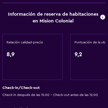
Acceso con llave
Información de reserva de habitaciones
Botella de agua
en Mision Colonial
Check-in/check-out privado
Recepción 24 horas
Relación calidad-precio
Puntuación de la ubi
Accesibilidad y adecuación
Unidad ubicada en la planta baja
8,9
9,2
Habitaciones para no fumadores disponibles
Unidad accesible para personas en silla de ruedas
Accesibilidad
Ducha adaptada para silla de ruedas
Check-in/Check-out
Silla para ducha
Check-in después de las 15:00 - Check-out antes de las 12:00
Almohada sin plumas
Plantas superiores accesibles por escaleras