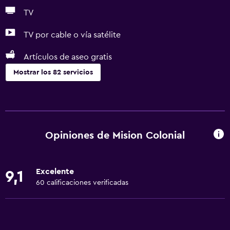
TV
TV por cable o vía satélite
Artículos de aseo gratis
Mostrar los 82 servicios
Servicios y facilidades
Centro de negocios
Servicio de despertador
Opiniones de Mision Colonial
Servicio de conserjería
Caja fuerte
Excelente
9,1
Cambio de divisas
60 calificaciones verificadas
Instalaciones para reuniones
Servicio de habitaciones
Mostrador de información turística