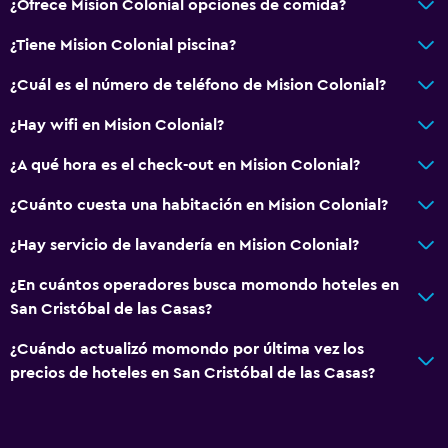
¿Ofrece Mision Colonial opciones de comida?
Servicios básicos
¿Tiene Mision Colonial piscina?
Wifi gratis
¿Cuál es el número de teléfono de Mision Colonial?
Internet
¿Hay wifi en Mision Colonial?
Ropa de cama
Toallas
¿A qué hora es el check-out en Mision Colonial?
Ventilador
¿Cuánto cuesta una habitación en Mision Colonial?
Extinguidor
¿Hay servicio de lavandería en Mision Colonial?
Artículos de aseo gratis
¿En cuántos operadores busca momondo hoteles en
Champú
San Cristóbal de las Casas?
Alarma de humo
¿Cuándo actualizó momondo por última vez los
Toallas/ropa de cama (cargo adicional)
precios de hoteles en San Cristóbal de las Casas?
Comedor
Servicio de entrega de comida