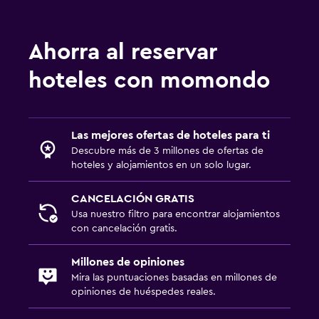
Sistema de entretenimiento
TV de pantalla plana
Ahorra al reservar
Sala de estar/TV compartida
hoteles con momondo
TV por cable o vía satélite
TV
Las mejores ofertas de hoteles para ti
Estacionamiento y transporte
Descubre más de 3 millones de ofertas de
hoteles y alojamientos en un solo lugar.
Traslado al aeropuerto (con cargos)
Estacionamiento gratuito
CANCELACIÓN GRATIS
Usa nuestro filtro para encontrar alojamientos
Servicio de traslado (cargo adicional)
con cancelación gratis.
Aire libre
Millones de opiniones
Mira las puntuaciones basadas en millones de
Terraza/patio
opiniones de huéspedes reales.
Chimenea exterior