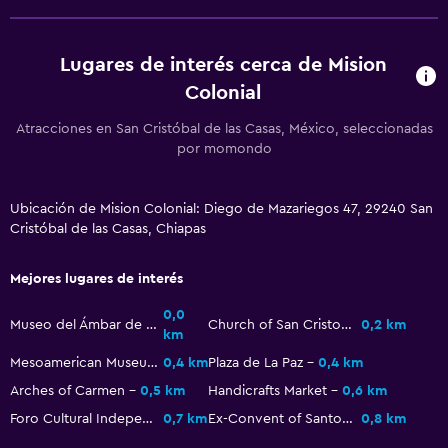
Almuerzos para llevar
Menús para dietas especiales (bajo petición)
Lugares de interés cerca de Mision
Colonial
Restaurante
Bar/lounge
Atracciones en San Cristóbal de las Casas, México, seleccionadas
por momondo
Desayuno en la habitación
La comida se puede entregar en el alojamiento
Ubicación de Mision Colonial: Diego de Mazariegos 47, 29240 San
Cristóbal de las Casas, Chiapas
General
Habitaciones familiares
Mejores lugares de interés
Vista al patio interior
0,0
Museo del Ámbar de San Cristóbal
Church of San Cristobal
0,2 km
km
Solárium
Mesoamerican Museum of Jade
0,4 km
Plaza de La Paz
0,4 km
Teléfono
Arches of Carmen
0,5 km
Handicrafts Market
0,6 km
Piso de mosaico/mármol
Foro Cultural Independiente Kinoki
0,7 km
Ex-Convent of Santo Domingo
0,8 km
Espacio de almacenamiento