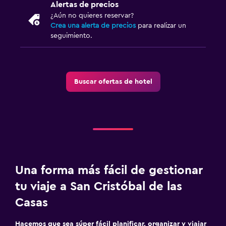
Alertas de precios
Jardín
¿Aún no quieres reservar?
Crea una alerta de precios
para realizar un
Habitación
seguimiento.
Enchufe cerca de la cama
Armario o clóset
Buscar ofertas de hotel
Zona de trabajo
Fax/fotocopiadora
Escritorio
Actividades
Una forma más fácil de gestionar
Senderismo
tu viaje a San Cristóbal de las
Sala de juegos
Casas
Ideal para familias
Hacemos que sea súper fácil planificar, organizar y viajar