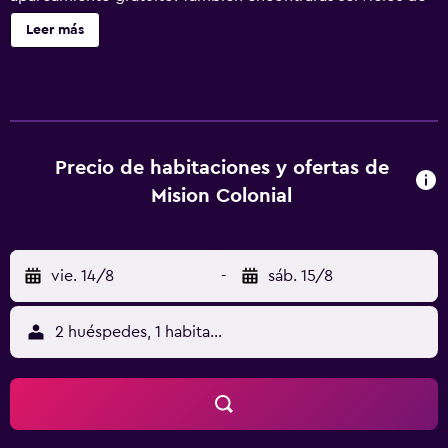
conserjería, servicio de tintorería y lavandería. Hotel
Leer más
Mision Colonial San Cristobal ofrece 51 alojamientos con
secador de pelo y artículos de higiene personal gratuitos.
Se ofrece televisión por cable con películas de pago. Los
baños están equipados con ducha. Este hotel en San
Cristóbal de las Casas ofrece acceso a Internet wifi gratis.
Los servicios para las personas de negocios incluyen
Precio de habitaciones y ofertas de
escritorio y teléfono. Es posible solicitar tabla de planchar
Mision Colonial
con plancha y secador de pelo. Se ofrece servicio de
limpieza todos los días.
vie. 14/8
-
sáb. 15/8
2 huéspedes, 1 habitación