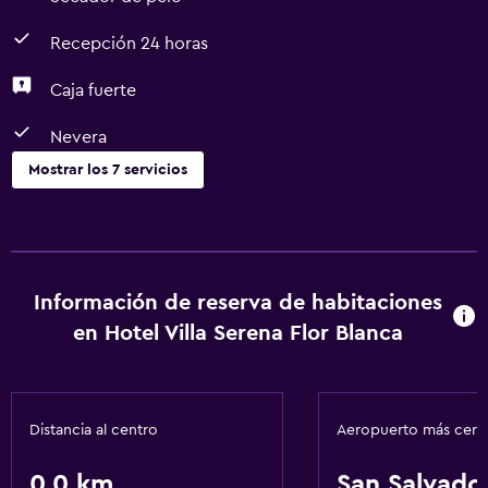
Recepción 24 horas
Caja fuerte
Nevera
Mostrar los 7 servicios
Sistema de entretenimiento
TV por cable o vía satélite
Información de reserva de habitaciones
Baño
en Hotel Villa Serena Flor Blanca
Secador de pelo
Lavandería
Distancia al centro
Aeropuerto más cer
Servicios de lavandería/tintorería
0,0 km
San Salvado