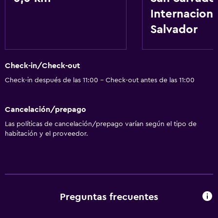
Comedor
Internaciona
Nevera
Salvador
Salud y seguridad
Check-in/Check-out
Caja fuerte
Check-in después de las 11:00 - Check-out antes de las 11:00
Servicios y facilidades
Cancelación/prepago
Recepción 24 horas
Las políticas de cancelación/prepago varían según el tipo de
habitación y el proveedor.
Servicios básicos
Wifi gratis
Preguntas frecuentes