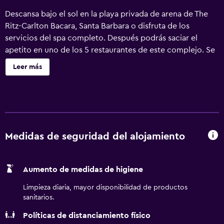
Descansa bajo el sol en la playa privada de arena de The
Ritz-Carlton Bacara, Santa Barbara o disfruta de los
servicios del spa completo. Después podrás saciar el
apetito en uno de los 5 restaurantes de este complejo. Se
ofrece un servicio de limpieza a petición. The Ritz-Carlton
Leer más
Bacara, Santa Barbara ofrece 358 alojamientos, con
acceso por pasillos exteriores y caja fuerte y cafetera y
tetera. Las habitaciones disponen de balcón. Cada
alojamiento tiene un mobiliario y decoración diferentes.
Las camas tienen colchones con una capa de acolchado
adicional y están vestidas con sábanas italianas Frette,
Medidas de seguridad del alojamiento
edredón de plumas y ropa de cama de alta calidad. Se
ofrece una televisión LED de 48 pulgadas con canales por
Aumento de medidas de higiene
cable de suscripción y películas de pago. Los baños están
equipados con bañera y ducha independientes,
Limpieza diaria, mayor disponibilidad de productos
albornoces, artículos de higiene personal de diseño y
sanitarios.
artículos de higiene personal gratuitos. Los huéspedes
Políticas de distanciamiento físico
pueden navegar por la web gracias a nuestro acceso a