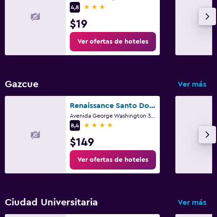
3 estrellas
4,8
$19
Ver ofertas de hoteles
Gazcue
Ver más
Renaissance Santo Domingo Jaragua Hotel and Casino
Avenida George Washington 367, Santo Domingo
4 estrellas
8,4
$149
Ver ofertas de hoteles
Ciudad Universitaria
Ver más