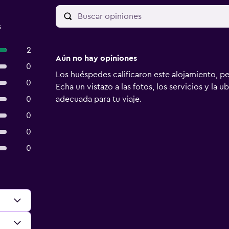
s
2
Aún no hay opiniones
0
Los huéspedes calificaron este alojamiento, p
0
Echa un vistazo a las fotos, los servicios y la u
0
adecuada para tu viaje.
0
0
0