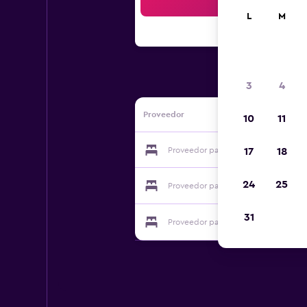
Bus
L
M
3
4
Proveedor
10
11
Proveedor para Villa il Palazzo
17
18
24
25
Proveedor para Villa il Palazzo
31
Proveedor para Villa il Palazzo