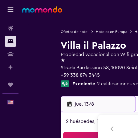
Vuelos
Ofertas de hotel
Hoteles en Europa
Ho
Alojamientos
Villa il Palazzo
Autos
Propiedad vacacional con Wifi gra
1 estrella
Planifica con IA
Strada Bardassano 58, 10090 Sciol
+39 338 874 3445
Excelente
2 calificaciones ve
9,6
Trips
Español
jue. 13/8
-
2 huéspedes, 1 habitación