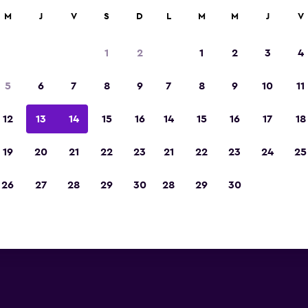
car
M
J
V
S
D
L
M
M
J
V
1
2
1
2
3
4
5
6
7
8
9
7
8
9
10
11
12
13
14
15
16
14
15
16
17
18
Ver precios
19
20
21
22
23
21
22
23
24
25
26
27
28
29
30
28
29
30
Ver precios
Ver precios