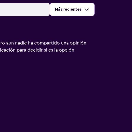
Ordenar por
:
Más recientes
ero aún nadie ha compartido una opinión.
bicación para decidir si es la opción