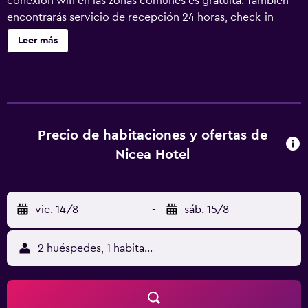
conexión wifi en las zonas comunes es gratuita. También
encontrarás servicio de recepción 24 horas, check-in
exprés y check-out exprés. Nicea Hotel ofrece 30
Leer más
alojamientos con botella de agua gratuita y cafetera y
tetera. Se ofrece una televisión LCD con canales por
satélite. Los baños están equipados con ducha, zapatillas,
artículos de higiene personal gratuitos y secador de pelo.
Este hotel en Selçuk ofrece acceso a Internet wifi gratis.
Los servicios para las personas de negocios incluyen
Precio de habitaciones y ofertas de
escritorio y teléfono. Se ofrece servicio de limpieza todos
Nicea Hotel
los días y es posible solicitar masajes en la habitación.
vie. 14/8
-
sáb. 15/8
2 huéspedes, 1 habitación