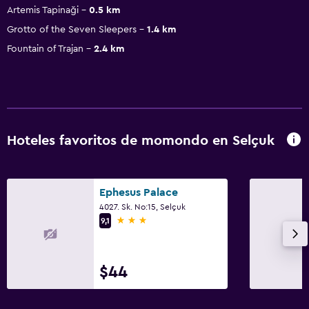
Artemis Tapinaği
0.5 km
Grotto of the Seven Sleepers
1.4 km
Fountain of Trajan
2.4 km
Hoteles favoritos de momondo en Selçuk
Ephesus Palace
4027. Sk. No:15, Selçuk
3 estrellas
9,1
$44