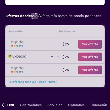
Ofertas desde
$25
/
Oferta más barata de precio por noche
Proveedor
Total noche
$25
Ver oferta
$25
Ver oferta
$26
Ver oferta
11 ofertas más de Nicea Hotel
Sobre
Habitaciones
Servicios
Opiniones
Ubicación