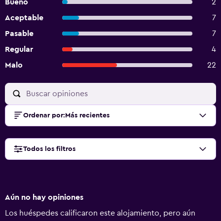
Bueno
2
Aceptable
7
Pasable
7
Regular
4
Malo
22
Ordenar por
:
Más recientes
Todos los filtros
Aún no hay opiniones
Los huéspedes calificaron este alojamiento, pero aún