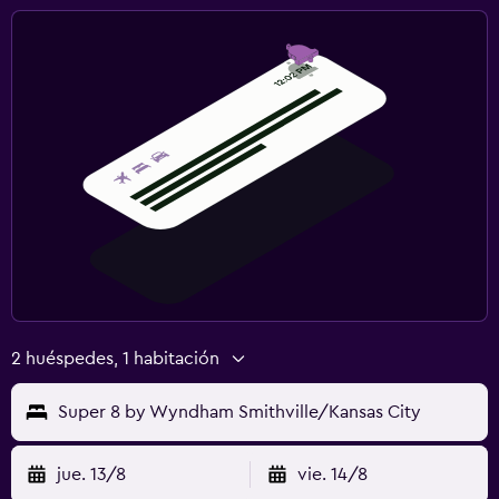
2 huéspedes, 1 habitación
Super 8 by Wyndham Smithville/Kansas City
jue. 13/8
vie. 14/8