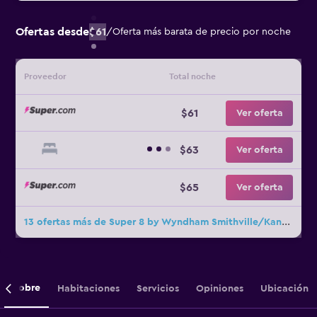
Ofertas desde
$61
/
Oferta más barata de precio por noche
Proveedor
Total noche
$61
Ver oferta
$63
Ver oferta
$65
Ver oferta
13 ofertas más de Super 8 by Wyndham Smithville/Kansas City
Sobre
Habitaciones
Servicios
Opiniones
Ubicación