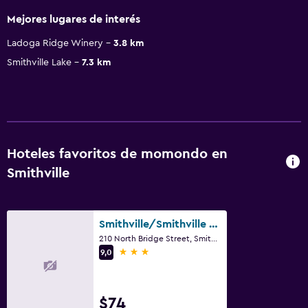
Mejores lugares de interés
Ladoga Ridge Winery
3.8 km
Smithville Lake
7.3 km
Hoteles favoritos de momondo en
Smithville
Smithville/Smithville Historical Museum And Inn
210 North Bridge Street, Smithville, MO
3 estrellas
9,0
$74