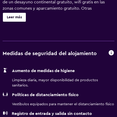
de un desayuno continental gratuito, wifi gratis en las
zonas comunes y aparcamiento gratuito. Otras
instalaciones incluyen una máquina expendedora. Super 8
Leer más
by Wyndham Smithville/Kansas City ofrece 50
alojamientos con aire acondicionado, cafetera y tetera y
secador de pelo. Se ofrece una televisión de pantalla
plana de 39 pulgadas con canales por cable. Los baños
están equipados con ducha y bañera combinadas y
artículos de higiene personal gratuitos. Este motel en
Medidas de seguridad del alojamiento
Smithville ofrece acceso a Internet wifi gratis. Se ofrece
servicio de limpieza todos los días y es posible solicitar
Aumento de medidas de higiene
tabla de planchar con plancha.
Limpieza diaria, mayor disponibilidad de productos
sanitarios.
Políticas de distanciamiento físico
Vestíbulos equipados para mantener el distanciamiento físico
Registro de entrada y salida sin contacto