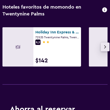
Hoteles favoritos de momondo en
Twentynine Palms
Holiday Inn Express & Suites Twentynine Palms- Joshua Tree By IHG
72535 Twentynine Palms, Twentynine Palms, CA
2 estrellas
8,2
$142
Ahorra al reservar