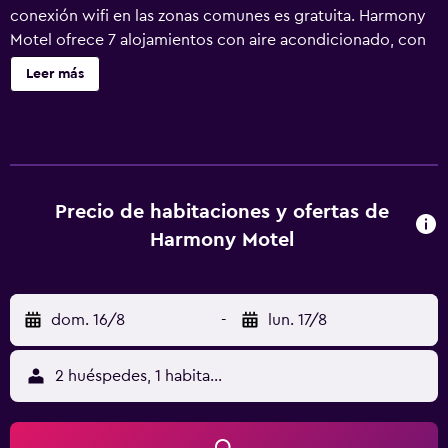
conexión wifi en las zonas comunes es gratuita. Harmony
Motel ofrece 7 alojamientos con aire acondicionado, con
acceso por pasillos exteriores y secador de pelo y
Leer más
ventilador de techo. Las habitaciones disponen de patio.
Estos alojamientos con decoraciones diferentes disponen
de una zona de estar separada. Se ofrece una televisión de
pantalla plana con canales por cable. Los baños están
equipados con ducha. Los huéspedes pueden navegar por
la web gracias a nuestro acceso a Internet wifi gratis. Los
Precio de habitaciones y ofertas de
servicios para las personas de negocios incluyen
Harmony Motel
escritorio y teléfono; se ofrecen llamadas locales gratuitas
(pueden existir restricciones). Se ofrece servicio de
limpieza todos los días. Los servicios de ocio y
dom. 16/8
-
lun. 17/8
esparcimiento en este motel incluyen una piscina al aire
libre. No se permite la entrada a la piscina de niños
menores de 12 años sin la supervisión de un adulto. Se
2 huéspedes, 1 habitación
pueden practicar las actividades de ocio y esparcimiento
que se indican más abajo en las instalaciones o cerca del