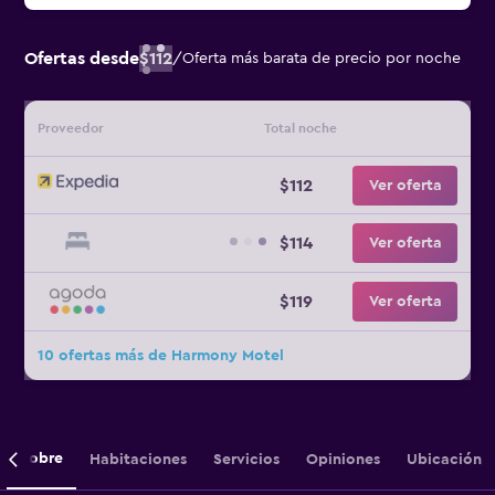
Ofertas desde
$112
/
Oferta más barata de precio por noche
Proveedor
Total noche
$112
Ver oferta
$114
Ver oferta
$119
Ver oferta
10 ofertas más de Harmony Motel
Sobre
Habitaciones
Servicios
Opiniones
Ubicación