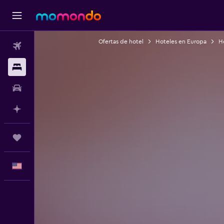
Ofertas de hotel
Hoteles en Europa
Ho
Vuelos
Alojamientos
Autos
Planifica con IA
Trips
Español