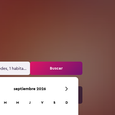
Buscar
des, 1 habitación
septiembre 2026
M
M
J
V
S
D