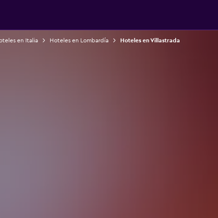
teles en Italia
Hoteles en Lombardía
Hoteles en Villastrada