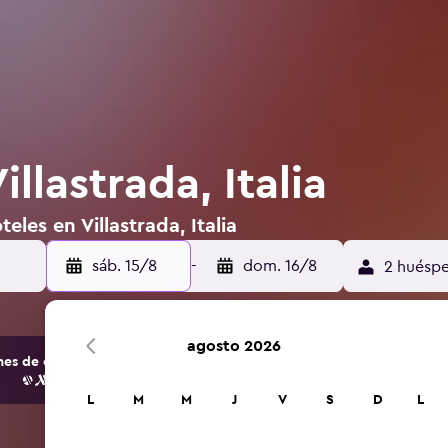
llastrada, Italia
eles en Villastrada, Italia
sáb. 15/8
-
dom. 16/8
2 huéspe
agosto 2026
s de opciones de hoteles y alojamientos.
L
M
M
J
V
S
D
L